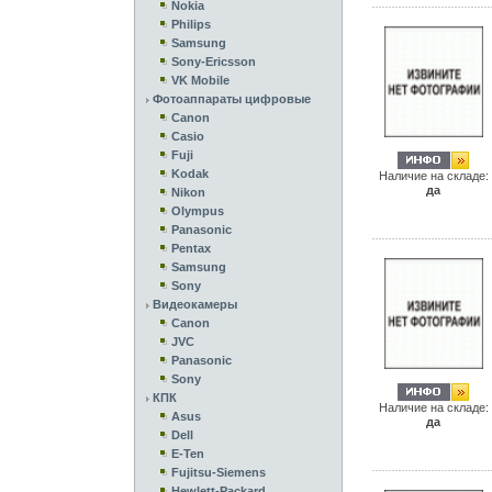
Nokia
Philips
Samsung
Sony-Ericsson
VK Mobile
Фотоаппараты цифровые
Canon
Casio
Fuji
Kodak
Наличие на складе:
да
Nikon
Olympus
Panasonic
Pentax
Samsung
Sony
Видеокамеры
Canon
JVC
Panasonic
Sony
КПК
Наличие на складе:
Asus
да
Dell
E-Ten
Fujitsu-Siemens
Hewlett-Packard