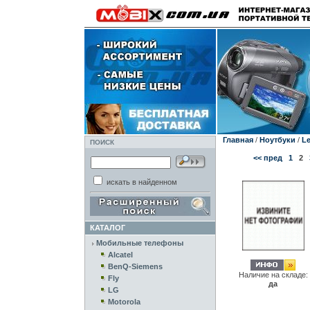
Главная
/
Ноутбуки
/
Le
ПОИСК
<< пред
1
2
искать в найденном
КАТАЛОГ
Мобильные телефоны
Alcatel
BenQ-Siemens
Наличие на складе:
Fly
да
LG
Motorola