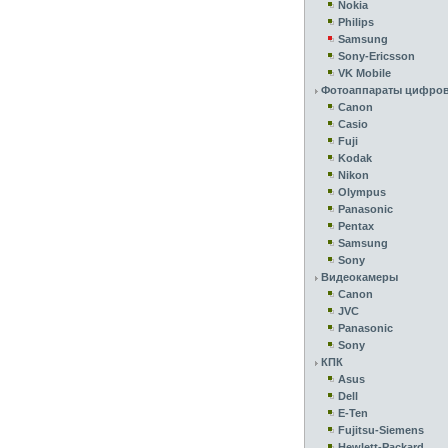
Nokia
Philips
Samsung
Sony-Ericsson
VK Mobile
Фотоаппараты цифро
Canon
Casio
Fuji
Kodak
Nikon
Olympus
Panasonic
Pentax
Samsung
Sony
Видеокамеры
Canon
JVC
Panasonic
Sony
КПК
Asus
Dell
E-Ten
Fujitsu-Siemens
Hewlett-Packard