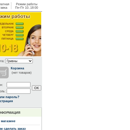
латная
Режим работы
тавка
Пн-Пт 10..18:00
та:
Корзина
(нет товаров)
н:
оль:
ыли пароль?
страция
НФОРМАЦИЯ
 магазине
ак сделать заказ