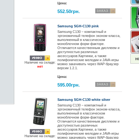
Цена:
552.50грн.
Samsung SGH-C130 pink
Samsung C130 – компактный и
эргономичный телефон эконом-класса,
выполненный в классическом
моноблочном форм-факторе.
Отличается качественным дисплеем и
доступностью различных
аксессуаров.Картинки, а также
Н
полифонические мелодии и JAVA-игры
Наличие на складе:
можно закачивать через WAP-браузер
нет
версии 1.2.1.
Цена:
595.00грн.
Samsung SGH-C130 white silver
Samsung C130 – компактный и
эргономичный телефон эконом-класса,
выполненный в классическом
моноблочном форм-факторе.
Отличается качественным дисплеем и
доступностью различных
аксессуаров.Картинки, а также
полифонические мелодии и JAVA-игры
Наличие на складе:
можно закачивать через WAP-браузер