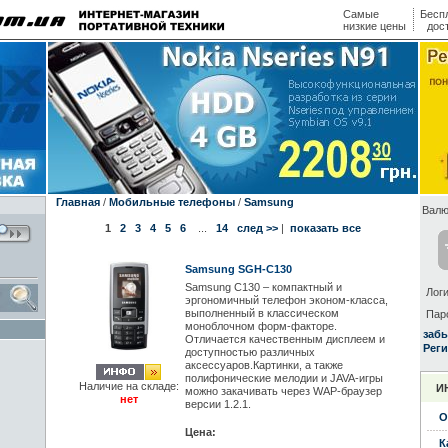
Самые
Бесп
низкие цены
дос
Главная
/
Мобильные телефоны
/
Samsung
Валю
1
2
3
4
5
6
...
14
след >>
|
показать все
Samsung SGH-C130
Samsung C130 – компактный и
Логи
эргономичный телефон эконом-класса,
выполненный в классическом
Пар
моноблочном форм-факторе.
заб
Отличается качественным дисплеем и
Реги
доступностью различных
аксессуаров.Картинки, а также
полифонические мелодии и JAVA-игры
Наличие на складе:
И
можно закачивать через WAP-браузер
нет
версии 1.2.1.
О
Цена:
К