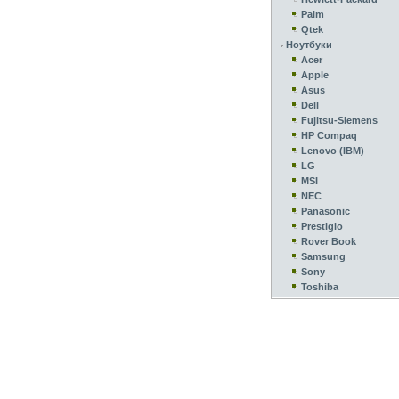
Palm
Qtek
Ноутбуки
Acer
Apple
Asus
Dell
Fujitsu-Siemens
HP Compaq
Lenovo (IBM)
LG
MSI
NEC
Panasonic
Prestigio
Rover Book
Samsung
Sony
Toshiba