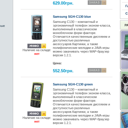
629.00грн.
Г
С
Samsung SGH-C130 blue
Samsung C130 – компактный и
Р
эргономичный телефон эконом-класса,
вые
выполненный в классическом
моноблочном форм-факторе.
Отличается качественным дисплеем и
доступностью различных
аксессуаров.Картинки, а также
полифонические мелодии и JAVA-игры
Наличие на складе:
можно закачивать через WAP-браузер
нет
версии 1.2.1.
Цена:
552.50грн.
Samsung SGH-C130 green
Samsung C130 – компактный и
эргономичный телефон эконом-класса,
выполненный в классическом
моноблочном форм-факторе.
Отличается качественным дисплеем и
доступностью различных
аксессуаров.Картинки, а также
полифонические мелодии и JAVA-игры
Наличие на складе:
можно закачивать через WAP-браузер
нет
версии 1.2.1.