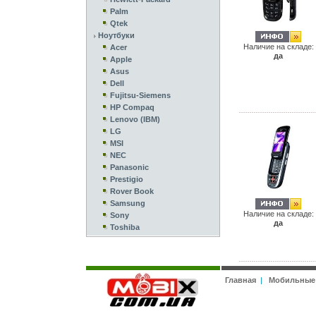
Palm
Qtek
Ноутбуки
Наличие на складе:
Acer
да
Apple
Asus
Dell
Fujitsu-Siemens
HP Compaq
Lenovo (IBM)
LG
MSI
NEC
Panasonic
Prestigio
Rover Book
Samsung
Наличие на складе:
Sony
да
Toshiba
Главная
|
Мобильные