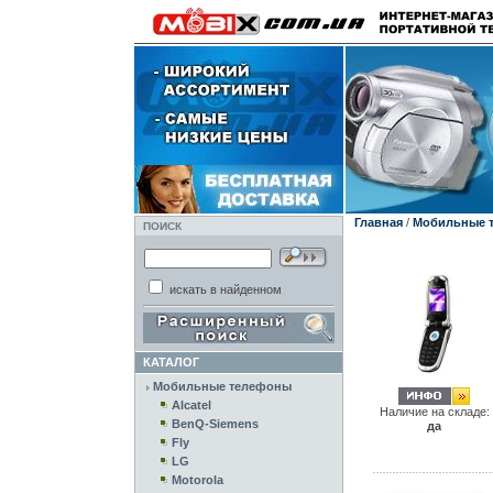
Главная
/
Мобильные 
ПОИСК
искать в найденном
КАТАЛОГ
Мобильные телефоны
Alcatel
Наличие на складе:
BenQ-Siemens
да
Fly
LG
Motorola