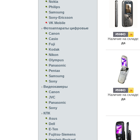
Nokia
Philips
Samsung
Sony-Ericsson
VK Mobile
Фотоаппараты цифровые
Canon
Casio
Наличие на складе:
да
Fuji
Kodak
Nikon
Olympus
Panasonic
Pentax
Samsung
Sony
Видеокамеры
Canon
Наличие на складе:
JVC
да
Panasonic
Sony
КПК
Asus
Dell
E-Ten
Fujitsu-Siemens
Hewlett-Packard