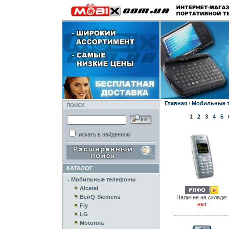
Главная
/
Мобильные 
ПОИСК
1
2
3
4
5
искать в найденном
КАТАЛОГ
Мобильные телефоны
Alcatel
BenQ-Siemens
Наличие на складе:
нет
Fly
LG
Motorola