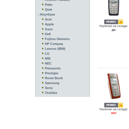
Palm
Qtek
Ноутбуки
Acer
Apple
Наличие на складе:
Asus
да
Dell
Fujitsu-Siemens
HP Compaq
Lenovo (IBM)
LG
MSI
NEC
Panasonic
Prestigio
Rover Book
Samsung
Sony
Toshiba
Наличие на складе:
нет