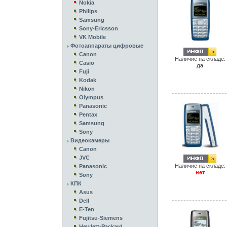
Nokia
Philips
Samsung
Sony-Ericsson
VK Mobile
Фотоаппараты цифровые
Canon
Наличие на складе:
Casio
да
Fuji
Kodak
Nikon
Olympus
Panasonic
Pentax
Samsung
Sony
Видеокамеры
Canon
JVC
Наличие на складе:
Panasonic
нет
Sony
КПК
Asus
Dell
E-Ten
Fujitsu-Siemens
Hewlett-Packard