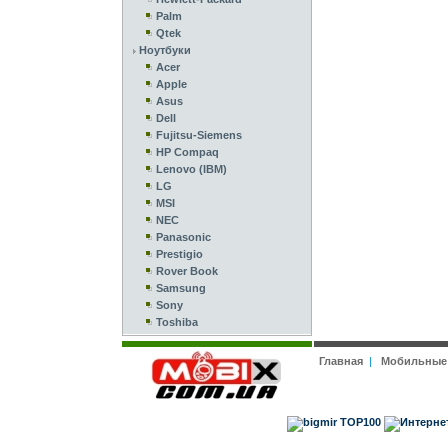
Palm
Qtek
Ноутбуки
Acer
Apple
Asus
Dell
Fujitsu-Siemens
HP Compaq
Lenovo (IBM)
LG
MSI
NEC
Panasonic
Prestigio
Rover Book
Samsung
Sony
Toshiba
Главная
|
Мобильные