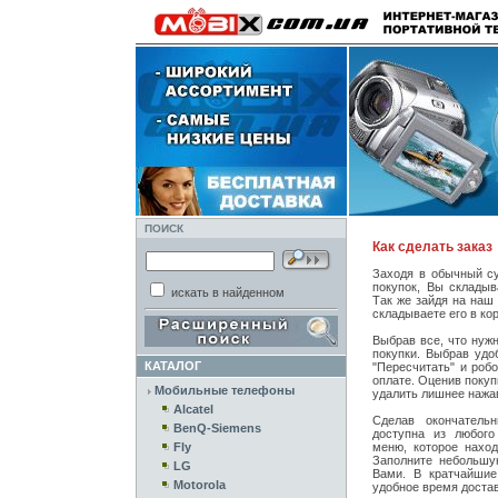
ПОИСК
Как сделать заказ
Заходя в обычный су
покупок, Вы складыв
искать в найденном
Так же зайдя на наш
складываете его в кор
Выбрав все, что нуж
покупки. Выбрав удо
КАТАЛОГ
"Пересчитать" и роб
оплате. Оценив покуп
Мобильные телефоны
удалить лишнее нажав
Alcatel
Сделав окончатель
BenQ-Siemens
доступна из любого
Fly
меню, которое наход
Заполните небольшу
LG
Вами. В кратчайши
Motorola
удобное время достав