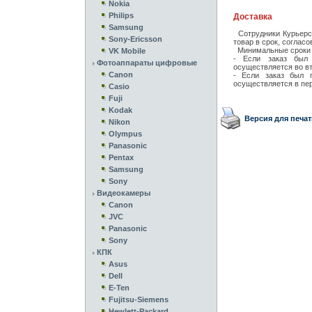
Nokia
Philips
Доставка
Samsung
Сотрудники Курьерск
Sony-Ericsson
товар в срок, соглас
Минимальные сроки 
VK Mobile
- Если заказ был 
Фотоаппараты цифровые
осуществляется во вт
Canon
- Если заказ был п
осуществляется в пе
Casio
Fuji
Kodak
Версия для печат
Nikon
Olympus
Panasonic
Pentax
Samsung
Sony
Видеокамеры
Canon
JVC
Panasonic
Sony
КПК
Asus
Dell
E-Ten
Fujitsu-Siemens
Hewlett-Packard