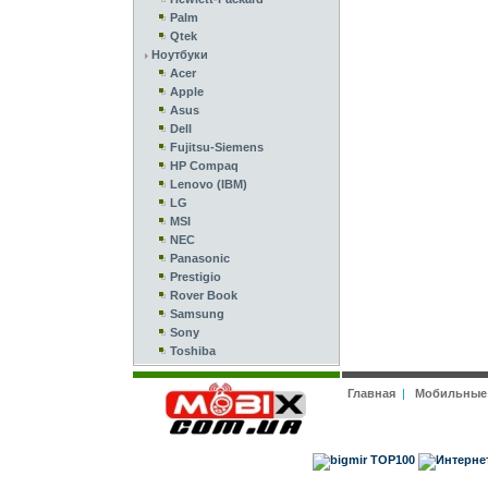
Palm
Qtek
Ноутбуки
Acer
Apple
Asus
Dell
Fujitsu-Siemens
HP Compaq
Lenovo (IBM)
LG
MSI
NEC
Panasonic
Prestigio
Rover Book
Samsung
Sony
Toshiba
Главная
|
Мобильные