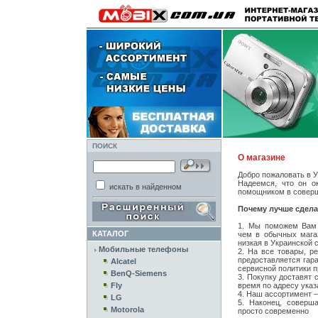
ПОИСК
О магазине
Добро пожаловать в У
Надеемся, что он 
искать в найденном
помощником в соверш
Почему лучше сделат
1. Мы поможем Вам 
КАТАЛОГ
чем в обычных магаз
низкая в Украинской 
Мобильные телефоны
2. На все товары, р
предоставляется гара
Alcatel
сервисной политики 
BenQ-Siemens
3. Покупку доставят 
Fly
время по адресу указ
4. Наш ассортимент 
LG
5. Наконец, соверш
Motorola
просто современно