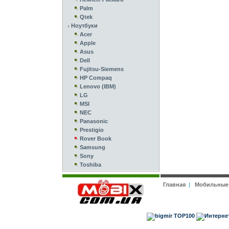
Palm
Qtek
Ноутбуки
Acer
Apple
Asus
Dell
Fujitsu-Siemens
HP Compaq
Lenovo (IBM)
LG
MSI
NEC
Panasonic
Prestigio
Rover Book
Samsung
Sony
Toshiba
Главная
|
Мобильные