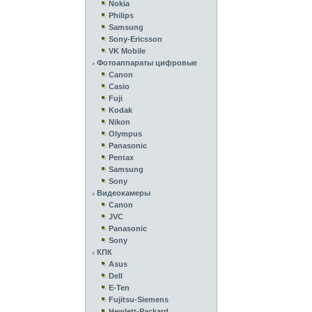
Nokia
Philips
Samsung
Sony-Ericsson
VK Mobile
Фотоаппараты цифровые
Canon
Casio
Fuji
Kodak
Nikon
Olympus
Panasonic
Pentax
Samsung
Sony
Видеокамеры
Canon
JVC
Panasonic
Sony
КПК
Asus
Dell
E-Ten
Fujitsu-Siemens
Hewlett-Packard