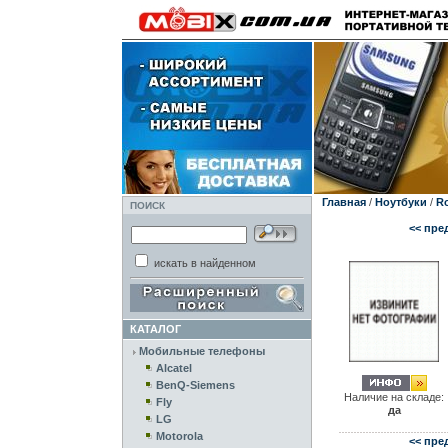
Главная
/
Ноутбуки
/
Ro
ПОИСК
<< пре
искать в найденном
КАТАЛОГ
Мобильные телефоны
Alcatel
BenQ-Siemens
Наличие на складе:
Fly
да
LG
Motorola
<< пре