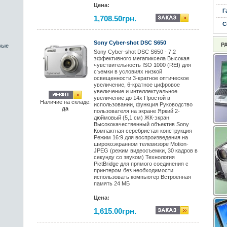
Цена:
Г
1,708.50грн.
С
Sony Cyber-shot DSC S650
Р
вые
Sony Cyber-shot DSC S650 - 7,2
эффективного мегапиксела Высокая
чувствительность ISO 1000 (REI) для
съемки в условиях низкой
освещенности 3-кратное оптическое
увеличение, 6-кратное цифровое
увеличение и интеллектуальное
увеличение до 14х Простой в
Наличие на складе:
использовании, функция Руководство
да
пользователя на экране Яркий 2-
дюймовый (5,1 см) ЖК-экран
Высококачественный объектив Sony
Компактная серебристая конструкция
Режим 16:9 для воспроизведения на
широкоэкранном телевизоре Motion-
JPEG (режим видеосъемки, 30 кадров в
секунду со звуком) Технология
PictBridge для прямого соединения с
принтером без необходимости
использовать компьютер Встроенная
память 24 МБ
Цена:
1,615.00грн.