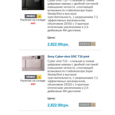
Cyber-shot T10 – стильная и тонкая
цифровая камера с двойной системой
повышения четкости, сочетающей
возможности стабилизатора Super
SteadyShot и высокую
чувствительность, с разрешением 7,2
Наличие на складе:
эффективных мегапикселов,
нет
объективом ZEISS с 3-кратным
оптическим увеличением и 2,5-
дюймовым ЖК-дисплеем.
Цена:
2,822.00грн.
Sony Cyber-shot DSC T10 pink
Cyber-shot T10 – стильная и тонкая
цифровая камера с двойной системой
повышения четкости, сочетающей
возможности стабилизатора Super
SteadyShot и высокую
чувствительность, с разрешением 7,2
Наличие на складе:
эффективных мегапикселов,
нет
объективом ZEISS с 3-кратным
оптическим увеличением и 2,5-
дюймовым ЖК-дисплеем.
Цена:
2,822.00грн.