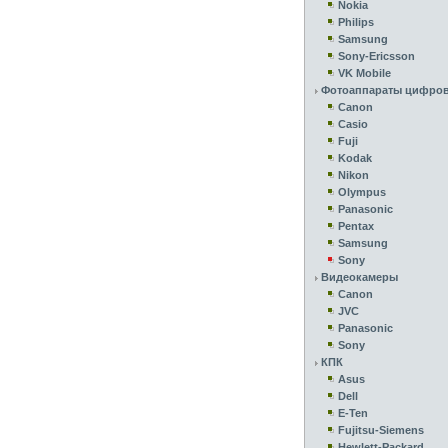
Nokia
Philips
Samsung
Sony-Ericsson
VK Mobile
Фотоаппараты цифро
Canon
Casio
Fuji
Kodak
Nikon
Olympus
Panasonic
Pentax
Samsung
Sony
Видеокамеры
Canon
JVC
Panasonic
Sony
КПК
Asus
Dell
E-Ten
Fujitsu-Siemens
Hewlett-Packard