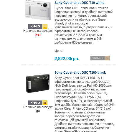
Sony Cyber-shot DSC T10 white
Cyber-shot T10 – стильная и тонкая
цифровая камера с двойной системой
повышения четкости, сочетающей
возможности стабилизатора Super
SteadyShot и высокую
чувствительность, с разрешением 7,2
Наличие на складе:
эффективных мегапикселов,
нет
объективом ZEISS с 3-кратным
оптическим увеличением и 2,5-
дюймовым ЖК-дисплеем.
Цена:
2,822.00грн.
Sony Cyber-shot DSC T100 black
Sony Cyber-shot DSC T100 - 8,1
эффективных мегапикселей Формат
High Definition, выход Full HD 1080 для
просмотра фотографий на экране
телевизора HD оптический зум 5x,
интеллектуальный HD зум 8,5x,
цифровой зум 10x, интеллектуальный
зум до 25x Увеличенный гибридный ЖК-
Наличие на складе:
экран Clear Photo LCD plus 3" (7,5 см)
да
Тонкий и стильный алюминиевый
корпус серебристого цвета со
съезжающей крышкой объектива
Двойная система повышения четкости,
система стабилизации изображения
Super SteadyShot и высокая