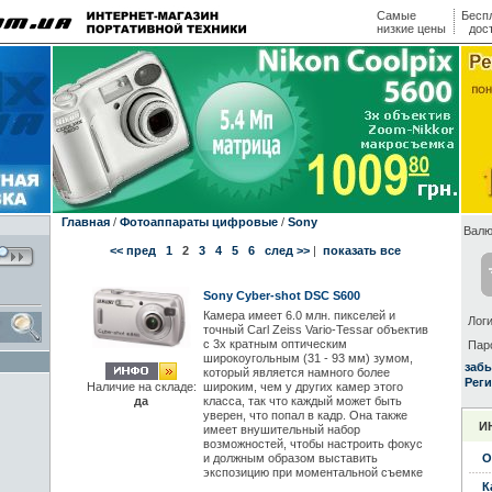
Самые
Бесп
низкие цены
дос
Главная
/
Фотоаппараты цифровые
/
Sony
Валю
<< пред
1
2
3
4
5
6
след >>
|
показать все
Sony Cyber-shot DSC S600
Камера имеет 6.0 млн. пикселей и
Логи
точный Carl Zeiss Vario-Tessar объектив
с 3x кратным оптическим
Пар
широкоугольным (31 - 93 мм) зумом,
заб
который является намного более
Реги
широким, чем у других камер этого
Наличие на складе:
класса, так что каждый может быть
да
уверен, что попал в кадр. Она также
И
имеет внушительный набор
возможностей, чтобы настроить фокус
и должным образом выставить
О
экспозицию при моментальной съемке
К