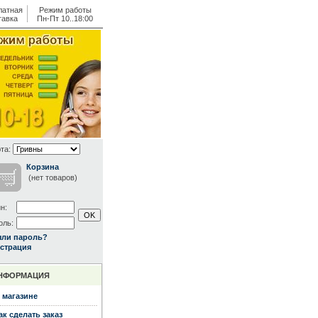
латная
Режим работы
тавка
Пн-Пт 10..18:00
та:
Корзина
(нет товаров)
н:
оль:
ыли пароль?
страция
НФОРМАЦИЯ
 магазине
ак сделать заказ