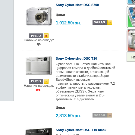
Sony Cyber-shot DSC S700
Цена:
1,912.50грн.
Наличие на складе:
да
Н
Sony Cyber-shot DSC T10
Cyber-shot T10 – стильная и тонкая
цифровая камера с двойной системой
повышения четкости, сочетающей
возможности стабилизатора Super
SteadyShot и высокую
чувствительность, с разрешением 7,2
Наличие на складе:
эффективных мегапикселов,
нет
объективом ZEISS с 3-кратным
оптическим увеличением и 2,5-
дюймовым ЖК-дисплеем.
Цена:
2,813.50грн.
Sony Cyber-shot DSC T10 black