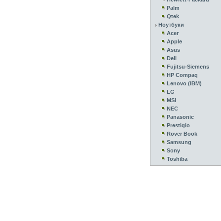
Palm
Qtek
Ноутбуки
Acer
Apple
Asus
Dell
Fujitsu-Siemens
HP Compaq
Lenovo (IBM)
LG
MSI
NEC
Panasonic
Prestigio
Rover Book
Samsung
Sony
Toshiba