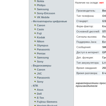
Nokia
Наличие на складе:
нет
Philips
Samsung
Производитель:
Be
Sony-Ericsson
Тип телефона:
Об
VK Mobile
Стандарт:
GS
Фотоаппараты цифровые
Canon
Форм-фактор:
Кл
Casio
Основной дисплей:
ST
Fuji
Сигналы вызова:
По
Kodak
Nikon
Поддержка Java:
Ес
Olympus
Сообщения:
SM
Panasonic
Доступ в интернет:
GPR
Pentax
Samsung
Доп. функции:
Гр
Sony
Тип аккумулятора:
Li
Видеокамеры
Время ожидания:
250
Canon
Время разговора:
6 ч
JVC
Panasonic
Sony
характеристики прос
КПК
производителя
Asus
Dell
E-Ten
Fujitsu-Siemens
Hewlett-Packard