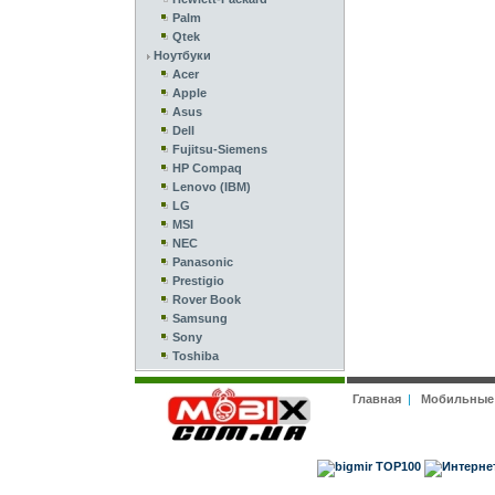
Palm
Qtek
Ноутбуки
Acer
Apple
Asus
Dell
Fujitsu-Siemens
HP Compaq
Lenovo (IBM)
LG
MSI
NEC
Panasonic
Prestigio
Rover Book
Samsung
Sony
Toshiba
Главная
|
Мобильные