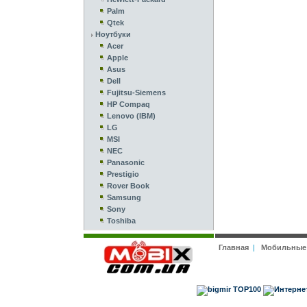
Palm
Qtek
Ноутбуки
Acer
Apple
Asus
Dell
Fujitsu-Siemens
HP Compaq
Lenovo (IBM)
LG
MSI
NEC
Panasonic
Prestigio
Rover Book
Samsung
Sony
Toshiba
Главная
|
Мобильные