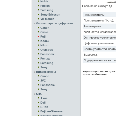
Nokia
Philips
Наличие на складе:
да
Samsung
Sony-Ericsson
Производитель:
VK Mobile
Производитель (Фото):
Фотоаппараты цифровые
Тип матрицы:
Canon
Количество мегапикселе
Casio
Fuji
Оптическое увеличение
Kodak
Цифровое увеличение:
Nikon
Светочувствительность 
Olympus
Panasonic
Выдержка:
Pentax
Поддерживаемые карты 
Samsung
Sony
характеристики прос
Видеокамеры
производителя
Canon
JVC
Panasonic
Sony
КПК
Asus
Dell
E-Ten
Fujitsu-Siemens
Hewlett-Packard