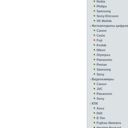
Nokia
Philips
Samsung
Sony-Ericsson
VK Mobile
Фотоаппараты цифро
Canon
Casio
Fuji
Kodak
Nikon
Olympus
Panasonic
Pentax
Samsung
Sony
Видеокамеры
Canon
JVC
Panasonic
Sony
КПК
Asus
Dell
E-Ten
Fujitsu-Siemens
Hewlett-Packard