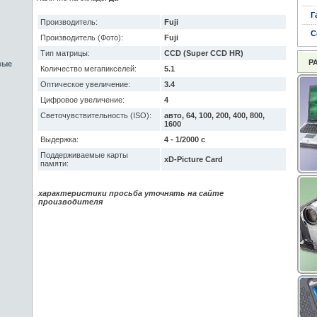
Г
Производитель:
Fuji
С
Производитель (Фото):
Fuji
Тип матрицы:
CCD (Super CCD HR)
Р
вые
Количество мегапикселей:
5.1
Оптическое увеличение:
3.4
Цифровое увеличение:
4
Светочувствительность (ISO):
авто, 64, 100, 200, 400, 800,
1600
Выдержка:
4 - 1/2000 с
Поддерживаемые карты
xD-Picture Card
памяти:
характеристики просьба уточнять на сайте
производителя