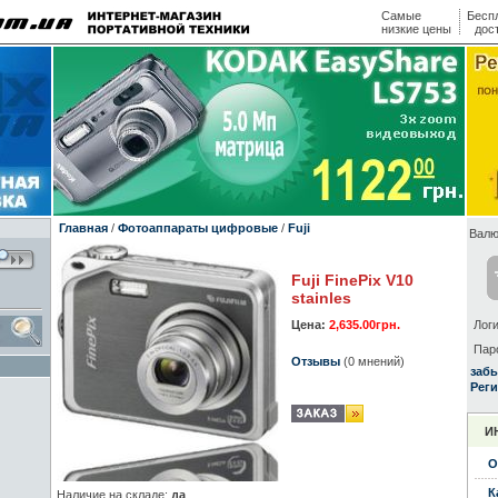
Самые
Бесп
низкие цены
дос
Главная
/
Фотоаппараты цифровые
/
Fuji
Валю
Fuji FinePix V10
stainles
Цена:
2,635.00грн.
Логи
Пар
Отзывы
(0 мнений)
заб
Реги
И
О
К
Наличие на складе:
да