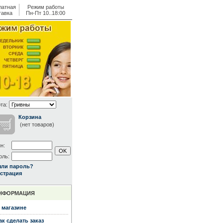
латная
Режим работы
тавка
Пн-Пт 10..18:00
та:
Корзина
(нет товаров)
н:
оль:
ыли пароль?
страция
НФОРМАЦИЯ
 магазине
ак сделать заказ