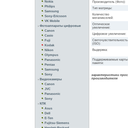
Nokia
Производитель (Фото):
Philips
Тип матрицы:
Samsung
Количество
Sony-Ericsson
мегапикселей:
VK Mobile
Оптическое
Фотоаппараты цифровые
увеличение:
Canon
Цифровое увеличение:
Casio
Светочувствительность
Fuji
(ISO):
Kodak
Выдержка:
Nikon
Olympus
Поддерживаемые карты
Panasonic
памяти:
Pentax
Samsung
Sony
характеристики прос
производителя
Видеокамеры
Canon
JVC
Panasonic
Sony
КПК
Asus
Dell
E-Ten
Fujitsu-Siemens
Hewlett-Packard