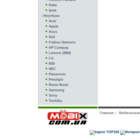
Palm
Qtek
Ноутбуки
Acer
Apple
Asus
Dell
Fujitsu-Siemens
HP Compaq
Lenovo (IBM)
LG
MSI
NEC
Panasonic
Prestigio
Rover Book
Samsung
Sony
Toshiba
Главная
|
Мобильные