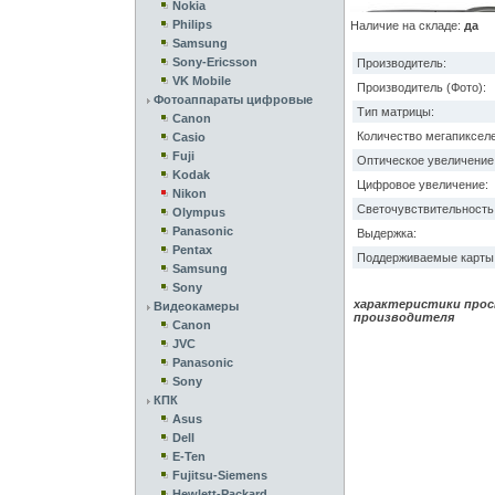
Nokia
Philips
Наличие на складе:
да
Samsung
Sony-Ericsson
Производитель:
VK Mobile
Производитель (Фото):
Фотоаппараты цифровые
Тип матрицы:
Canon
Количество мегапикселе
Casio
Fuji
Оптическое увеличение
Kodak
Цифровое увеличение:
Nikon
Светочувствительность 
Olympus
Panasonic
Выдержка:
Pentax
Поддерживаемые карты 
Samsung
Sony
характеристики прос
Видеокамеры
производителя
Canon
JVC
Panasonic
Sony
КПК
Asus
Dell
E-Ten
Fujitsu-Siemens
Hewlett-Packard