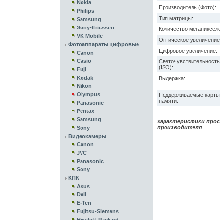
Nokia
Производитель (Фото):
Philips
Тип матрицы:
Samsung
Sony-Ericsson
Количество мегапикселе
VK Mobile
Оптическое увеличение
Фотоаппараты цифровые
Цифровое увеличение:
Canon
Casio
Светочувствительность
(ISO):
Fuji
Kodak
Выдержка:
Nikon
Olympus
Поддерживаемые карты
памяти:
Panasonic
Pentax
Samsung
характеристики прос
производителя
Sony
Видеокамеры
Canon
JVC
Panasonic
Sony
КПК
Asus
Dell
E-Ten
Fujitsu-Siemens
Hewlett-Packard