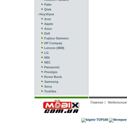
Palm
Qtek
Ноутбуки
Acer
Apple
Asus
Dell
Fujitsu-Siemens
HP Compaq
Lenovo (IBM)
LG
MSI
NEC
Panasonic
Prestigio
Rover Book
Samsung
Sony
Toshiba
Главная
|
Мобильные