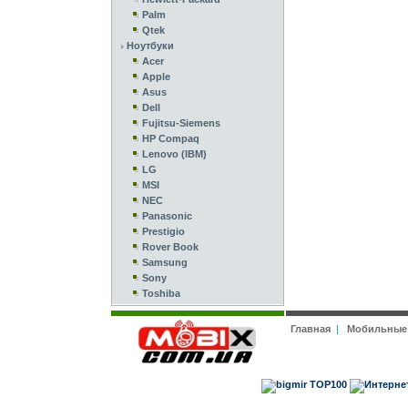
Palm
Qtek
Ноутбуки
Acer
Apple
Asus
Dell
Fujitsu-Siemens
HP Compaq
Lenovo (IBM)
LG
MSI
NEC
Panasonic
Prestigio
Rover Book
Samsung
Sony
Toshiba
Главная
|
Мобильные