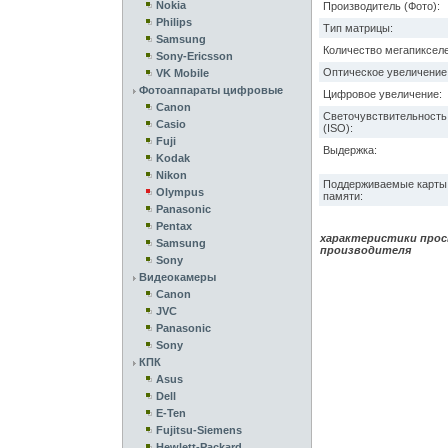
Nokia
Производитель (Фото):
Philips
Тип матрицы:
Samsung
Количество мегапикселе
Sony-Ericsson
Оптическое увеличение
VK Mobile
Фотоаппараты цифровые
Цифровое увеличение:
Canon
Светочувствительность
Casio
(ISO):
Fuji
Выдержка:
Kodak
Nikon
Поддерживаемые карты
Olympus
памяти:
Panasonic
Pentax
характеристики прос
Samsung
производителя
Sony
Видеокамеры
Canon
JVC
Panasonic
Sony
КПК
Asus
Dell
E-Ten
Fujitsu-Siemens
Hewlett-Packard