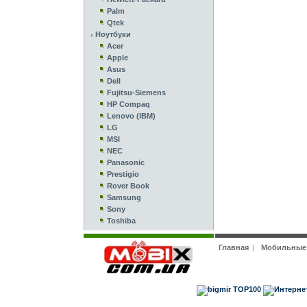
Palm
Qtek
Ноутбуки
Acer
Apple
Asus
Dell
Fujitsu-Siemens
HP Compaq
Lenovo (IBM)
LG
MSI
NEC
Panasonic
Prestigio
Rover Book
Samsung
Sony
Toshiba
Главная
|
Мобильные