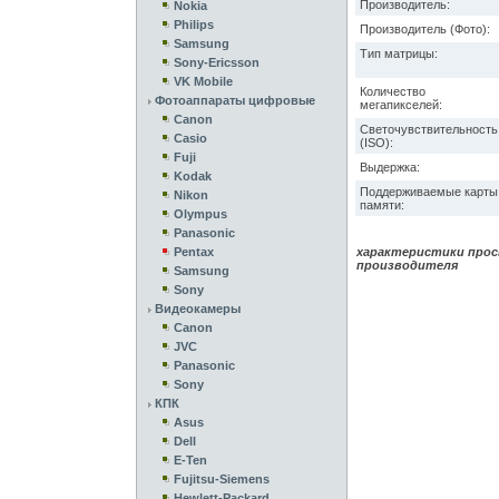
Производитель:
Nokia
Philips
Производитель (Фото):
Samsung
Тип матрицы:
Sony-Ericsson
VK Mobile
Количество
Фотоаппараты цифровые
мегапикселей:
Canon
Светочувствительность
Casio
(ISO):
Fuji
Выдержка:
Kodak
Поддерживаемые карты
Nikon
памяти:
Olympus
Panasonic
Pentax
характеристики прос
производителя
Samsung
Sony
Видеокамеры
Canon
JVC
Panasonic
Sony
КПК
Asus
Dell
E-Ten
Fujitsu-Siemens
Hewlett-Packard