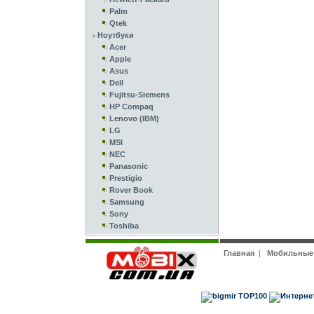
Palm
Qtek
Ноутбуки
Acer
Apple
Asus
Dell
Fujitsu-Siemens
HP Compaq
Lenovo (IBM)
LG
MSI
NEC
Panasonic
Prestigio
Rover Book
Samsung
Sony
Toshiba
Главная
|
Мобильные