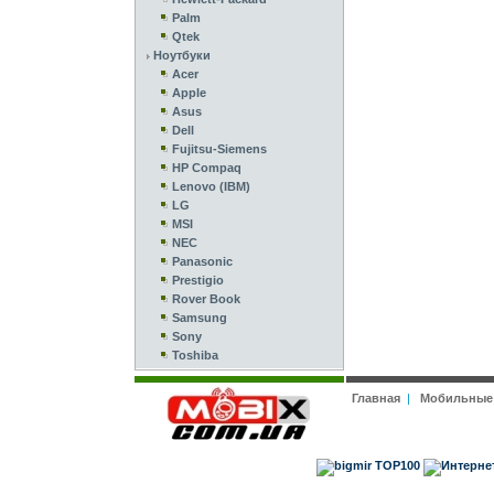
Palm
Qtek
Ноутбуки
Acer
Apple
Asus
Dell
Fujitsu-Siemens
HP Compaq
Lenovo (IBM)
LG
MSI
NEC
Panasonic
Prestigio
Rover Book
Samsung
Sony
Toshiba
Главная
|
Мобильные