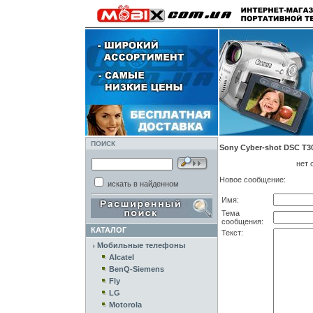
ПОИСК
Sony Cyber-shot DSC T30
нет 
Новое сообщение:
искать в найденном
Имя:
Тема
сообщения:
КАТАЛОГ
Текст:
Мобильные телефоны
Alcatel
BenQ-Siemens
Fly
LG
Motorola