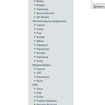
Nokia
Philips
Samsung
Sony-Ericsson
VK Mobile
Фотоаппараты цифровые
Canon
Casio
Fuji
Kodak
Nikon
Olympus
Panasonic
Pentax
Samsung
Sony
Видеокамеры
Canon
JVC
Panasonic
Sony
КПК
Asus
Dell
E-Ten
Fujitsu-Siemens
Hewlett-Packard