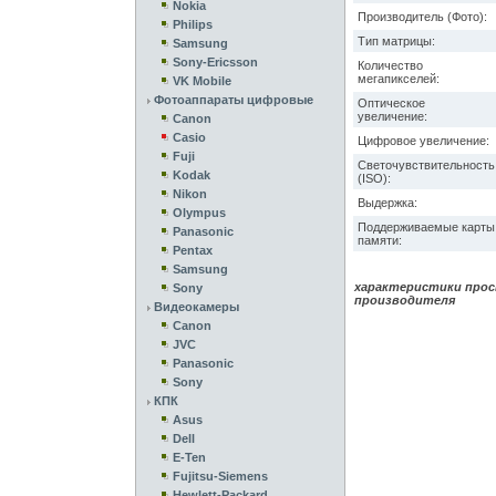
Nokia
Производитель (Фото):
Philips
Тип матрицы:
Samsung
Sony-Ericsson
Количество
мегапикселей:
VK Mobile
Фотоаппараты цифровые
Оптическое
увеличение:
Canon
Casio
Цифровое увеличение:
Fuji
Светочувствительность
Kodak
(ISO):
Nikon
Выдержка:
Olympus
Поддерживаемые карты
Panasonic
памяти:
Pentax
Samsung
характеристики прос
Sony
производителя
Видеокамеры
Canon
JVC
Panasonic
Sony
КПК
Asus
Dell
E-Ten
Fujitsu-Siemens
Hewlett-Packard