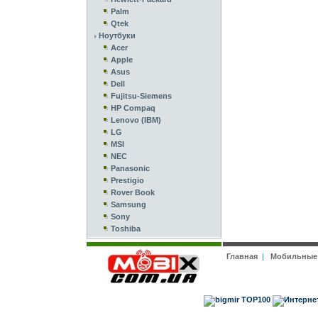
Palm
Qtek
Ноутбуки
Acer
Apple
Asus
Dell
Fujitsu-Siemens
HP Compaq
Lenovo (IBM)
LG
MSI
NEC
Panasonic
Prestigio
Rover Book
Samsung
Sony
Toshiba
Главная
|
Мобильные