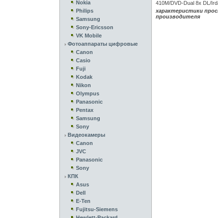
Nokia
410M/DVD-Dual 8x DL/Ird
Philips
характеристики прос
производителя
Samsung
Sony-Ericsson
VK Mobile
Фотоаппараты цифровые
Canon
Casio
Fuji
Kodak
Nikon
Olympus
Panasonic
Pentax
Samsung
Sony
Видеокамеры
Canon
JVC
Panasonic
Sony
КПК
Asus
Dell
E-Ten
Fujitsu-Siemens
Hewlett-Packard