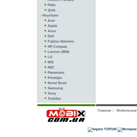
Palm
Qtek
Ноутбуки
Acer
Apple
Asus
Dell
Fujitsu-Siemens
HP Compaq
Lenovo (IBM)
LG
MSI
NEC
Panasonic
Prestigio
Rover Book
Samsung
Sony
Toshiba
Главная
|
Мобильные