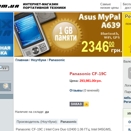
Самые
Бесп
низкие цены
дос
Главная
/
Ноутбуки
/
Panasonic
Валю
Panasonic CF-19C
Цена:
293,981.00грн.
Логи
Отзывы
(0 мнений)
Пар
заб
Реги
Наличие на складе:
да
И
Производитель (Ноутбуки):
Panasonic
О
Panasonic CF-19C | Intel Core Duo U2400 1.06 ГГц; Intel 945GMS,
К