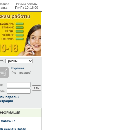
латная
Режим работы
тавка
Пн-Пт 10..18:00
та:
Корзина
(нет товаров)
н:
оль:
ыли пароль?
страция
НФОРМАЦИЯ
 магазине
ак сделать заказ