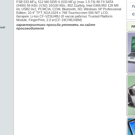
FSB 533 МГц; 512 Mб DDR-II (533 МГц) (max 1.5 Гб) 80 Гб SATA
(5400) 56 Kб/с (V.92) 10/100 Кб/с, 802.11a/b/g; Intel GMA 950 128 Мб
Г
int; USB2.0x2, PCMCIA, COM, Bluetooth, SD; Windows XP Professional
Edition; 10.4” TFT XGA 1024 x 768 Touchscreen 500 NIT LCD;
С
батарея: Li-Ion CF-VZSU48U (8 часов работы) Trusted Platform
Module, FingerPrint, 2.0 кг(CF-19CHBJXBM)
характеристики просьба уточнять на сайте
Р
вые
производителя