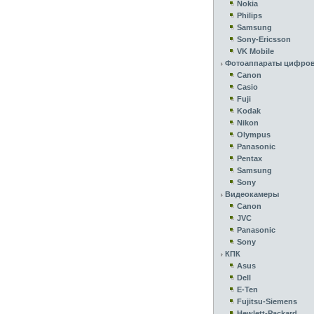
Nokia
Philips
Samsung
Sony-Ericsson
VK Mobile
Фотоаппараты цифро
Canon
Casio
Fuji
Kodak
Nikon
Olympus
Panasonic
Pentax
Samsung
Sony
Видеокамеры
Canon
JVC
Panasonic
Sony
КПК
Asus
Dell
E-Ten
Fujitsu-Siemens
Hewlett-Packard