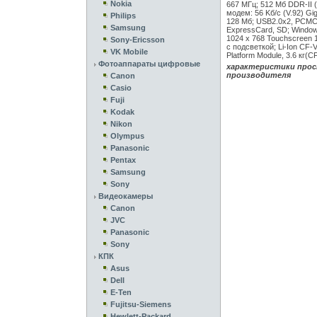
Nokia
667 МГц; 512 Mб DDR-II (
модем: 56 Kб/с (V.92) Gig
Philips
128 Мб; USB2.0x2, PCMCI
Samsung
ExpressCard, SD; Windows
1024 x 768 Touchscreen 
Sony-Ericsson
с подсветкой; Li-Ion CF
VK Mobile
Platform Module, 3.6 к
Фотоаппараты цифровые
характеристики прос
производителя
Canon
Casio
Fuji
Kodak
Nikon
Olympus
Panasonic
Pentax
Samsung
Sony
Видеокамеры
Canon
JVC
Panasonic
Sony
КПК
Asus
Dell
E-Ten
Fujitsu-Siemens
Hewlett-Packard