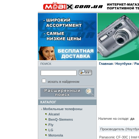
Главная
/
Ноутбуки
/
Pa
ПОИСК
искать в найденном
КАТАЛОГ
Мобильные телефоны
Alcatel
Наличие на складе:
да
BenQ-Siemens
Fly
Производитель (Ноутбук
LG
Motorola
Panasonic CF-30C | Intel