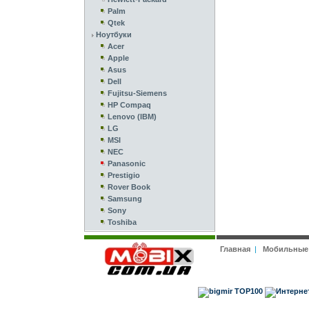
Palm
Qtek
Ноутбуки
Acer
Apple
Asus
Dell
Fujitsu-Siemens
HP Compaq
Lenovo (IBM)
LG
MSI
NEC
Panasonic
Prestigio
Rover Book
Samsung
Sony
Toshiba
Главная
|
Мобильные