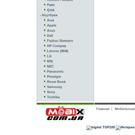
Palm
Qtek
Ноутбуки
Acer
Apple
Asus
Dell
Fujitsu-Siemens
HP Compaq
Lenovo (IBM)
LG
MSI
NEC
Panasonic
Prestigio
Rover Book
Samsung
Sony
Toshiba
Главная
|
Мобильные