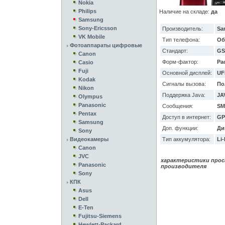
Nokia
Philips
Наличие на складе:
да
Samsung
Sony-Ericsson
Производитель:
Sa
VK Mobile
Тип телефона:
Об
Фотоаппараты цифровые
Стандарт:
GS
Canon
Форм-фактор:
Ра
Casio
Fuji
Основной дисплей:
UF
Kodak
Сигналы вызова:
По
Nikon
Поддержка Java:
JAV
Olympus
Panasonic
Сообщения:
SM
Pentax
Доступ в интернет:
GPR
Samsung
Доп. функции:
Ди
Sony
Видеокамеры
Тип аккумулятора:
Li-
Canon
JVC
характеристики прос
Panasonic
производителя
Sony
КПК
Asus
Dell
E-Ten
Fujitsu-Siemens
Hewlett-Packard