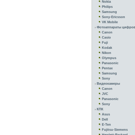
Nokia
Philips
Samsung
Sony-Ericsson
VK Mobile
Фотоаппараты цифро
Canon
Casio
Fuji
Kodak
Nikon
Olympus
Panasonic
Pentax
Samsung
Sony
Видеокамеры
Canon
JVC
Panasonic
Sony
КПК
Asus
Dell
E-Ten
Fujitsu-Siemens
Hewlett-Packard