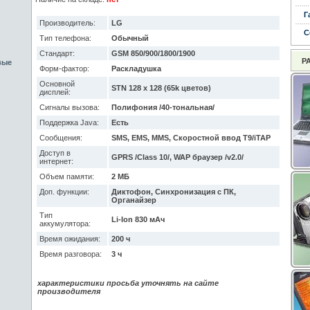
Г
Производитель:
LG
С
Тип телефона:
Обычный
Стандарт:
GSM 850/900/1800/1900
Р
вые
Форм-фактор:
Раскладушка
Основной
STN 128 x 128 (65k цветов)
дисплей:
Сигналы вызова:
Полифония /40-тональная/
Поддержка Java:
Есть
Сообщения:
SMS, EMS, MMS, Скоростной ввод T9/iTAP
Доступ в
GPRS /Class 10/, WAP браузер /v2.0/
интернет:
Объем памяти:
2 МБ
Доп. функции:
Диктофон, Синхронизация с ПК,
Органайзер
Тип
Li-Ion 830 мАч
аккумулятора:
Время ожидания:
200 ч
Время разговора:
3 ч
характеристики просьба уточнять на сайте
производителя