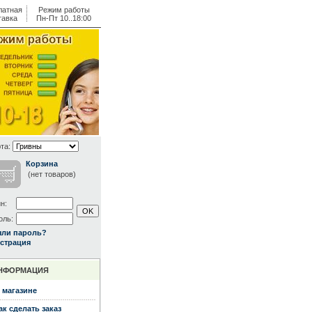
латная
Режим работы
тавка
Пн-Пт 10..18:00
та:
Корзина
(нет товаров)
н:
оль:
ыли пароль?
страция
НФОРМАЦИЯ
 магазине
ак сделать заказ