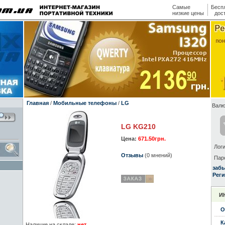
Самые
Бесп
низкие цены
дос
Главная
/
Мобильные телефоны
/
LG
Валю
LG KG210
Цена:
671.50грн.
Логи
Отзывы
(0 мнений)
Пар
заб
Реги
И
О
К
Наличие на складе:
нет