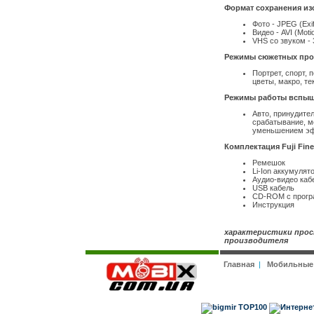
Формат сохранения изо
Фото - JPEG (Exif
Видео - AVI (Mot
VHS со звуком - 
Режимы сюжетных прогр
Портрет, спорт, 
цветы, макро, те
Режимы работы вспышки
Авто, принудите
срабатывание, м
уменьшением эф
Комплектация Fuji Fine
Ремешок
Li-Ion аккумулят
Аудио-видео каб
USB кабель
CD-ROM с прогр
Инструкция
характеристики прос
производителя
Главная
|
Мобильные