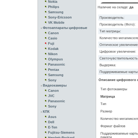
Nokia
Philips
Наличие на складе:
да
Samsung
Sony-Ericsson
Производитель:
VK Mobile
Производитель (Фото):
Фотоаппараты цифровые
Тип матрицы:
Canon
Количество мегапикселе
Casio
Fuji
Оптическое увеличение
Kodak
Цифровое увеличение:
Nikon
Светочувствительность 
Olympus
Panasonic
Выдержка:
Pentax
Поддерживаемые карты 
Samsung
Описание цифрового фо
Sony
Видеокамеры
Тип фотокамеры
Canon
JVC
Матрица
Panasonic
Тип
Sony
Размер
КПК
Asus
Количество мегапиксел
Dell
Формат файлов
E-Ten
Fujitsu-Siemens
Поддерживаемые карт
памяти
Hewlett-Packard