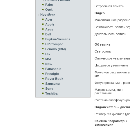
Palm
Встроенная память
Qtek
Видео
Ноутбуки
Acer
Максимальное разреш
Apple
Возможность записи зв
Asus
Длительность записи
Dell
Fujitsu-Siemens
HP Compaq
Объектив
Lenovo (IBM)
Светосила
LG
Оптическое увеличени
MSI
NEC
Цифровое увеличение
Panasonic
Фокусное расстояние эк
Prestigio
мм
Rover Book
Фокусировка, мин. рас
Samsung
Sony
Макросъемка, мин.
расстояние
Toshiba
Система автофокусиро
Видоискатель / дисп
Размер ЖК дисплея (д
Съемка / параметры
экспозиции