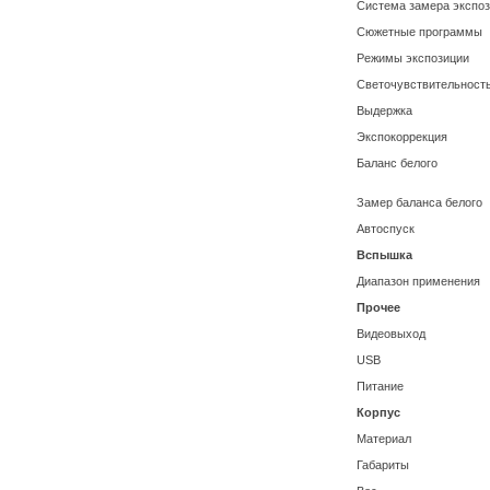
Система замера экспо
Сюжетные программы
Режимы экспозиции
Светочувствительност
Выдержка
Экспокоррекция
Баланс белого
Замер баланса белого
Автоспуск
Вспышка
Диапазон применения
Прочее
Видеовыход
USB
Питание
Корпус
Материал
Габариты