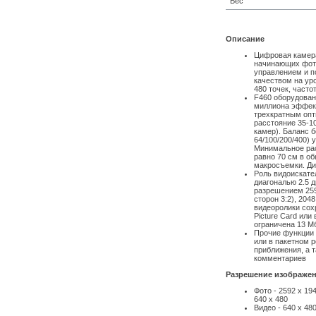
Вес
Описание
Цифровая камера 
начинающих фот
управлением и п
качеством на ур
480 точек, часто
F460 оборудован
миллиона эффект
трехкратным опт
расстояние 35-1
камер). Баланс б
64/100/200/400)
Минимальное рас
равно 70 см в о
макросъемки. Ди
Роль видоискате
диагональю 2.5 
разрешением 259
сторон 3:2), 2048
видеоролики сох
Picture Card или
ограничена 13 М
Прочие функции 
или в пакетном р
приближения, а 
комментариев
Разрешение изображени
Фото - 2592 x 194
640 x 480
Видео - 640 x 48