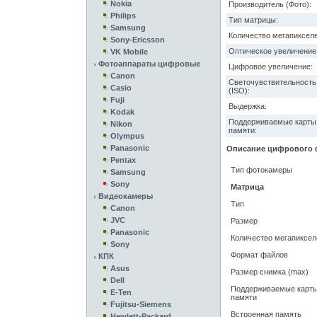
Nokia
Производитель (Фото):
Philips
Тип матрицы:
Samsung
Количество мегапикселе
Sony-Ericsson
Оптическое увеличение
VK Mobile
Фотоаппараты цифровые
Цифровое увеличение:
Canon
Светочувствительность
Casio
(ISO):
Fuji
Выдержка:
Kodak
Поддерживаемые карты
Nikon
памяти:
Olympus
Panasonic
Описание цифрового ф
Pentax
Тип фотокамеры
Samsung
Sony
Матрица
Видеокамеры
Тип
Canon
JVC
Размер
Panasonic
Количество мегапиксел
Sony
Формат файлов
КПК
Asus
Размер снимка (max)
Dell
Поддерживаемые карт
E-Ten
памяти
Fujitsu-Siemens
Встроенная память
Hewlett-Packard