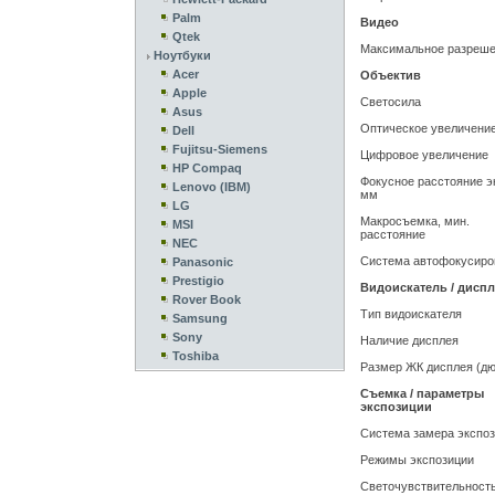
Palm
Видео
Qtek
Максимальное разреш
Ноутбуки
Acer
Объектив
Apple
Светосила
Asus
Оптическое увеличени
Dell
Fujitsu-Siemens
Цифровое увеличение
HP Compaq
Фокусное расстояние эк
Lenovo (IBM)
мм
LG
Макросъемка, мин.
MSI
расстояние
NEC
Система автофокусиро
Panasonic
Prestigio
Видоискатель / дисп
Rover Book
Тип видоискателя
Samsung
Sony
Наличие дисплея
Toshiba
Размер ЖК дисплея (д
Съемка / параметры
экспозиции
Система замера экспо
Режимы экспозиции
Светочувствительност