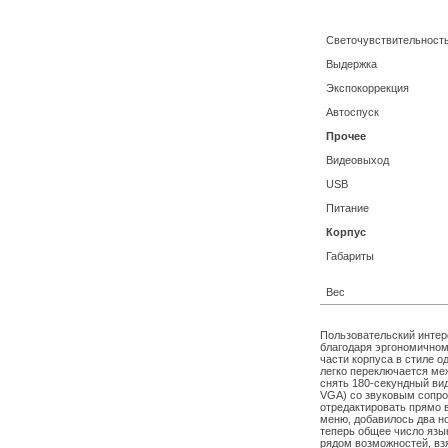
Светочувствительност
Выдержка
Экспокоррекция
Автоспуск
Прочее
Видеовыход
USB
Питание
Корпус
Габариты
Вес
Пользовательский интер
благодаря эргономичном
части корпуса в стиле о
легко переключается ме
снять 180-секундный ви
VGA) со звуковым сопро
отредактировать прямо в
меню, добавилось два но
теперь общее число язык
рядом возможностей, вз