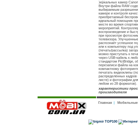
зеркальных камер Canon
Внутри файла RAW соде
выбираемым разрешение
камере и контроля качес
приобретаемый беспрово
идеальный помощник при
месте во время спортив
мероприятий. Контролле
воспроизведение и быст
при просмотре фотосним
телевизора. Улучшенные
распознаёт успешное по
или к компьютеру под уп
(печать/рассылка) загора
можно приступать к печ
через USB-кабель к люб
стандартом PictBridge, 
перезаписи файла на ко
компактному фотопринте
печатать видеоклипы (п
распределённых кадров 
листе) и фотографии для
любом из 28 форматов).
характеристики прос
производителя
Главная
|
Мобильные