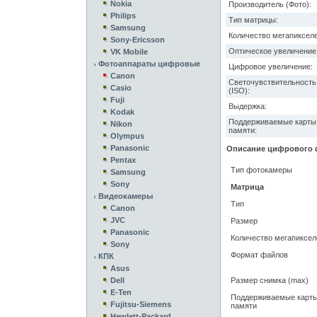
Nokia
Производитель (Фото):
Philips
Тип матрицы:
Samsung
Количество мегапикселе
Sony-Ericsson
Оптическое увеличение
VK Mobile
Фотоаппараты цифровые
Цифровое увеличение:
Canon
Светочувствительность
Casio
(ISO):
Fuji
Выдержка:
Kodak
Поддерживаемые карты
Nikon
памяти:
Olympus
Panasonic
Описание цифрового ф
Pentax
Тип фотокамеры
Samsung
Sony
Матрица
Видеокамеры
Тип
Canon
JVC
Размер
Panasonic
Количество мегапиксел
Sony
Формат файлов
КПК
Asus
Dell
Размер снимка (max)
E-Ten
Поддерживаемые карт
Fujitsu-Siemens
памяти
Hewlett-Packard