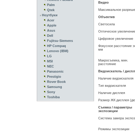
Видео
Palm
Максимальное разреш
Qtek
Ноутбуки
Объектив
Acer
Светосила
Apple
Asus
Оптическое увеличени
Dell
Цифровое увеличение
Fujitsu-Siemens
HP Compaq
Фокусное расстояние эк
мм
Lenovo (IBM)
LG
Макросъемка, мин.
MSI
расстояние
NEC
Видоискатель / дисп
Panasonic
Prestigio
Наличие видоискателя
Rover Book
Тип видоискателя
Samsung
Sony
Наличие дисплея
Toshiba
Размер ЖК дисплея (д
Съемка / параметры
экспозиции
Система замера экспо
Режимы экспозиции