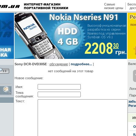
Самые
Бесп
низкие цены
дос
Валю
Sony DCR-DVD305E
:
обсуждение
[
подробнее...
]
нет сообщений на этот товар
Новое сообщение:
Имя:
Логи
Тема
Пар
сообщения:
Текст:
заб
Реги
И
О
К