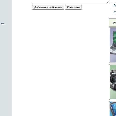
Г
С
Р
вые