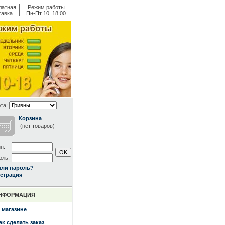
латная
Режим работы
тавка
Пн-Пт 10..18:00
та:
Корзина
(нет товаров)
н:
оль:
ыли пароль?
страция
НФОРМАЦИЯ
 магазине
ак сделать заказ