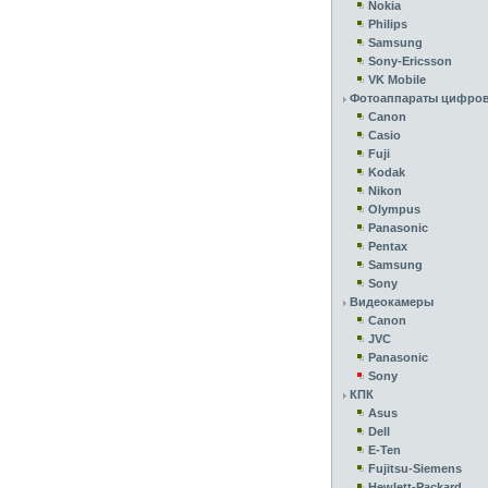
Nokia
Philips
Samsung
Sony-Ericsson
VK Mobile
Фотоаппараты цифро
Canon
Casio
Fuji
Kodak
Nikon
Olympus
Panasonic
Pentax
Samsung
Sony
Видеокамеры
Canon
JVC
Panasonic
Sony
КПК
Asus
Dell
E-Ten
Fujitsu-Siemens
Hewlett-Packard