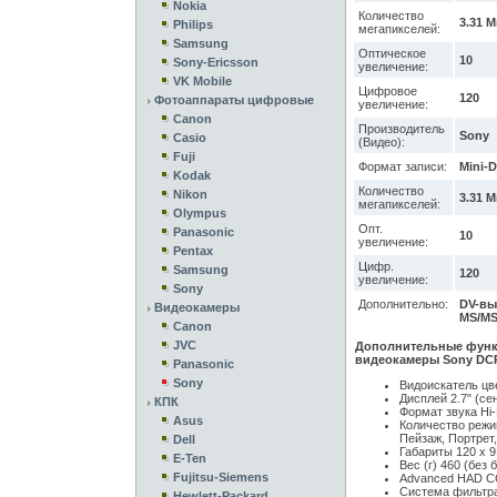
Nokia
Количество
3.31 М
Philips
мегапикселей:
Samsung
Оптическое
10
Sony-Ericsson
увеличение:
VK Mobile
Цифровое
120
Фотоаппараты цифровые
увеличение:
Canon
Производитель
Sony
Casio
(Видео):
Fuji
Формат записи:
Mini-
Kodak
Количество
Nikon
3.31 М
мегапикселей:
Olympus
Опт.
Panasonic
10
увеличение:
Pentax
Цифр.
Samsung
120
увеличение:
Sony
Дополнительно:
DV-вы
Видеокамеры
MS/MS
Canon
JVC
Дополнительные функ
видеокамеры Sony DC
Panasonic
Sony
Видоискатель цв
Дисплей 2.7" (се
КПК
Формат звука Hi-
Asus
Количество режи
Пейзаж, Портрет,
Dell
Габариты 120 х 9
E-Ten
Вес (г) 460 (без 
Fujitsu-Siemens
Advanced HAD C
Система фильтр
Hewlett-Packard