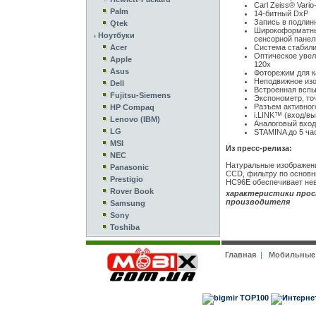
Carl Zeiss® Vari
Palm
14-битный DxP
Запись в подлин
Qtek
Широкоформатны
Ноутбуки
сенсорной пане
Acer
Система стабили
Оптическое увел
Apple
120x
Asus
Фоторежим для к
Неподвижное изо
Dell
Встроенная всп
Fujitsu-Siemens
Экспонометр, то
Разъем активног
HP Compaq
i.LINK™ (вход/в
Lenovo (IBM)
Аналоговый вход/
LG
STAMINA до 5 ча
MSI
Из пресс-релиза:
NEC
Натуральные изображени
Panasonic
CCD, фильтру по основн
Prestigio
HC96E обеспечивает нев
Rover Book
характеристики прос
производителя
Samsung
Sony
Toshiba
Главная
|
Мобильные