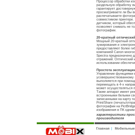
Процессор обработки из
раздельную обработку в
гарантирует достоверную
просматриваете ли Вы в
распечатываете фотограф
совместимом принтере. 
датчиком, который обес
позволяет снимать не то
фотографии.
20-кратный оптический
Мощный 20-кратный опти
зумирования и электрон
предоставляют более ги
компанией Canon много
Spectra предназначено д
отражений. Оптический 
использовании обеспечи
Простота эксплуатаци
Управление функциями 
усовершенствованному 
выполняется при помощи
перемещать в 4-х напра
может осуществляться п
Также аппарат имеет ре
встроенными белыми све
записанными на карту п
Print/Share (печать/отпр
фотографии на PictBridg
изображения в ПК одним
характеристики прос
производителя
Главная
|
Мобильные