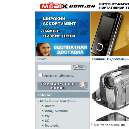
Главная
/
Видеокамер
ПОИСК
искать в найденном
КАТАЛОГ
Мобильные телефоны
Alcatel
BenQ-Siemens
Fly
LG
Наличие на складе:
да
Motorola