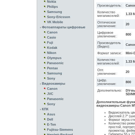
Nokia
Производитель:
Cano
Philips
Samsung
Количество
1.33 
мегапикселей:
Sony-Ericsson
VK Mobile
Оптическое
20
увеличение:
Фотоаппараты цифровые
Canon
Цифровое
800
увеличение:
Casio
Fuji
Производитель
Cano
(Видео):
Kodak
Nikon
Формат записи:
Mini-
Olympus
Количество
1.33 
Panasonic
мегапикселей:
Pentax
Опт.
20
Samsung
увеличение:
Sony
Цифр.
800
Видеокамеры
увеличение:
Canon
Дополнительно:
DV-вы
JVC
SD/M
Panasonic
Дополнительные функ
Sony
видеокамеры Canon M
КПК
Видоискатель цв
Asus
Дисплей 2.7" (ш
Dell
Формат звука ст
Количество режи
E-Ten
простой, портрет,
Fujitsu-Siemens
прожектор, фейе
Габариты 55 x 77
Hewlett-Packard