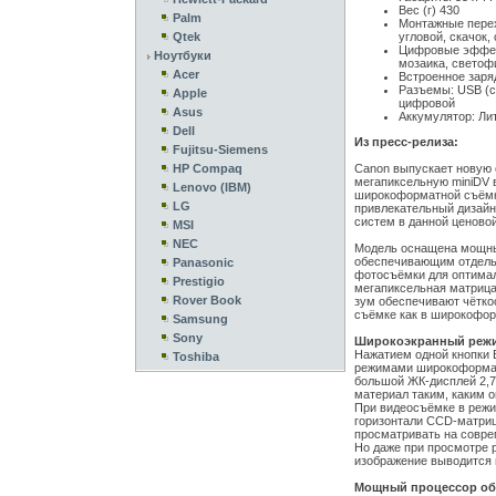
Вес (г) 430
Palm
Монтажные перех
Qtek
угловой, скачок, 
Цифровые эффект
Ноутбуки
мозаика, светофи
Acer
Встроенное заря
Разъемы: USB (с
Apple
цифровой
Asus
Аккумулятор: Ли
Dell
Из пресс-релиза:
Fujitsu-Siemens
HP Compaq
Canon выпускает новую 
мегапиксельную miniDV 
Lenovo (IBM)
широкоформатной съёмк
LG
привлекательный дизайн
систем в данной ценовой
MSI
NEC
Модель оснащена мощны
обеспечивающим отдельн
Panasonic
фотосъёмки для оптимал
Prestigio
мегапиксельная матрица
Rover Book
зум обеспечивают чётко
съёмке как в широкофор
Samsung
Sony
Широкоэкранный реж
Нажатием одной кнопки
Toshiba
режимами широкоформатн
большой ЖК-дисплей 2,7
материал таким, каким о
При видеосъёмке в режи
горизонтали CCD-матриц
просматривать на совр
Но даже при просмотре 
изображение выводится 
Мощный процессор об