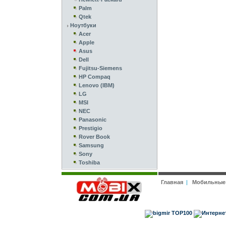
Palm
Qtek
Ноутбуки
Acer
Apple
Asus
Dell
Fujitsu-Siemens
HP Compaq
Lenovo (IBM)
LG
MSI
NEC
Panasonic
Prestigio
Rover Book
Samsung
Sony
Toshiba
Главная
|
Мобильные