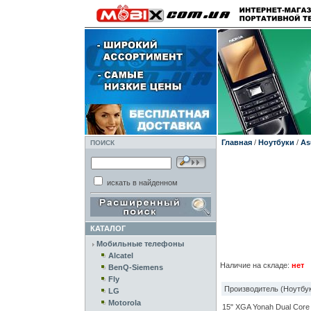
Главная
/
Ноутбуки
/
As
ПОИСК
искать в найденном
КАТАЛОГ
Мобильные телефоны
Alcatel
Наличие на складе:
нет
BenQ-Siemens
Fly
Производитель (Ноутбук
LG
Motorola
15" XGA Yonah Dual Core