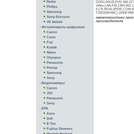
Nokia
DDR2,60GB,DVD-SM,15"
Video,LAN,FM,1394,802.
Philips
II,CR,IRDA,SPDIF,COM,Wi
Samsung
T205S56HWC) (90NFPA6
Sony-Ericsson
характеристики прос
производителя
VK Mobile
Фотоаппараты цифровые
Canon
Casio
Fuji
Kodak
Nikon
Olympus
Panasonic
Pentax
Samsung
Sony
Видеокамеры
Canon
JVC
Panasonic
Sony
КПК
Asus
Dell
E-Ten
Fujitsu-Siemens
Hewlett-Packard