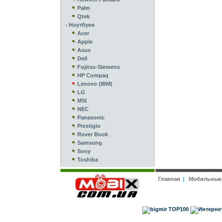
Palm
Qtek
Ноутбуки
Acer
Apple
Asus
Dell
Fujitsu-Siemens
HP Compaq
Lenovo (IBM)
LG
MSI
NEC
Panasonic
Prestigio
Rover Book
Samsung
Sony
Toshiba
Главная
|
Мобильные