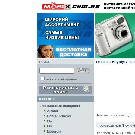
Главная
/
Ноутбуки
/
Le
ПОИСК
искать в найденном
КАТАЛОГ
Мобильные телефоны
Alcatel
Наличие на складе:
да
BenQ-Siemens
Fly
Производитель (Ноутбук
LG
Motorola
12.1"WXGA Duo T2300e 