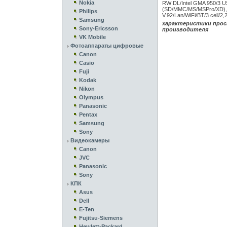
Nokia
RW DL/Intel GMA 950/3 US
(SD/MMC/MS/MSPro/XD), I
Philips
V.92/Lan/WiFi/BT/3 cell/2
Samsung
характеристики прос
Sony-Ericsson
производителя
VK Mobile
Фотоаппараты цифровые
Canon
Casio
Fuji
Kodak
Nikon
Olympus
Panasonic
Pentax
Samsung
Sony
Видеокамеры
Canon
JVC
Panasonic
Sony
КПК
Asus
Dell
E-Ten
Fujitsu-Siemens
Hewlett-Packard