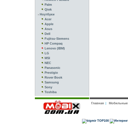
Palm
Qtek
Ноутбуки
Acer
Apple
Asus
Dell
Fujitsu-Siemens
HP Compaq
Lenovo (IBM)
LG
MSI
NEC
Panasonic
Prestigio
Rover Book
Samsung
Sony
Toshiba
Главная
|
Мобильные