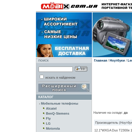
Главная
/
Ноутбуки
/
Le
ПОИСК
искать в найденном
КАТАЛОГ
Мобильные телефоны
Alcatel
Наличие на складе:
да
BenQ-Siemens
Fly
Производитель (Ноутбук
LG
Motorola
12.1"WXGA Duo T2300e 