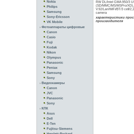
Nokia
RW DL/Intel GMA 950/3 US
(SD/MMC/MS/MSPro/XD), I
Philips
V.92/Lan/WiFi/BT/3 cell/2,
Samsung
сamera
Sony-Ericsson
характеристики прос
производителя
VK Mobile
Фотоаппараты цифровые
Canon
Casio
Fuji
Kodak
Nikon
Olympus
Panasonic
Pentax
Samsung
Sony
Видеокамеры
Canon
JVC
Panasonic
Sony
КПК
Asus
Dell
E-Ten
Fujitsu-Siemens
Hewlett-Packard