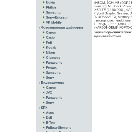
Nokia
945GM, 1024 MB (DDR2 5
Sensor(TM) Shock Protect
Philips
XBRITE (1440x900) , nV
Samsung
Hybrid Graphic System,
T/100BASE-TX, Memory Sti
Sony-Ericsson
, microphone, headphone 
VK Mobile
i.LINK(R) (IEEE 1394), 2
Фотоаппараты цифровые
(КАРБОНОВЫЙ КОРПУ
характеристики прос
Canon
производителя
Casio
Fuji
Kodak
Nikon
Olympus
Panasonic
Pentax
Samsung
Sony
Видеокамеры
Canon
JVC
Panasonic
Sony
КПК
Asus
Dell
E-Ten
Fujitsu-Siemens