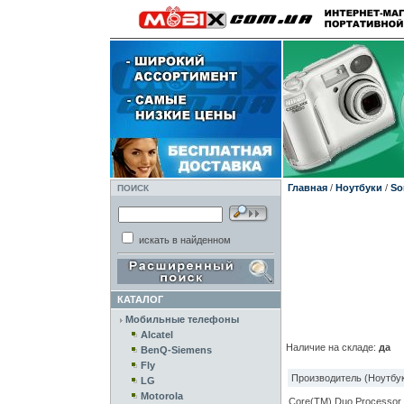
Главная
/
Ноутбуки
/
So
ПОИСК
искать в найденном
КАТАЛОГ
Мобильные телефоны
Alcatel
Наличие на складе:
да
BenQ-Siemens
Fly
Производитель (Ноутбук
LG
Motorola
Core(TM) Duo Processor 