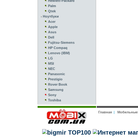
Hewlett-Packard
Palm
Qtek
Ноутбуки
Acer
Apple
Asus
Dell
Fujitsu-Siemens
HP Compaq
Lenovo (IBM)
LG
MSI
NEC
Panasonic
Prestigio
Rover Book
Samsung
Sony
Toshiba
Главная
|
Мобильные