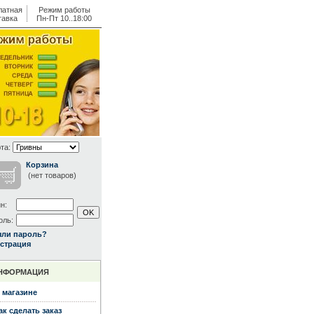
латная
Режим работы
тавка
Пн-Пт 10..18:00
та:
Корзина
(нет товаров)
н:
оль:
ыли пароль?
страция
НФОРМАЦИЯ
 магазине
ак сделать заказ