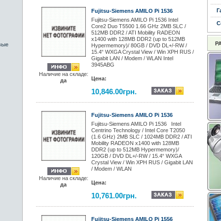
Г
Fujitsu-Siemens AMILO Pi 1536
Fujitsu-Siemens AMILO Pi 1536 Intel
С
Core2 Duo T5500 1.66 GHz 2MB SLC /
512MB DDR2 / ATI Mobility RADEON
x1400 with 128MB DDR2 (up to 512MB
Р
вые
Hypermemory)/ 80GB / DVD DL+/-RW /
15.4“ WXGA Crystal View / Win XPH RUS /
Gigabit LAN / Modem / WLAN Intel
3945ABG
Наличие на складе:
Цена:
да
10,846.00грн.
Fujitsu-Siemens AMILO Pi 1536
Fujitsu-Siemens AMILO Pi 1536 Intel
Centrino Technology / Intel Core T2050
(1.6 GHz) 2MB SLC / 1024MB DDR2 / ATI
Mobility RADEON x1400 with 128MB
DDR2 (up to 512MB Hypermemory)/
120GB / DVD DL+/-RW / 15.4“ WXGA
Crystal View / Win XPH RUS / Gigabit LAN
/ Modem / WLAN
Наличие на складе:
Цена:
да
10,761.00грн.
Fujitsu-Siemens AMILO Pi 1556