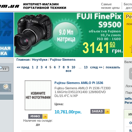
Самые
Бесп
низкие цены
дос
Главная
/
Ноутбуки
/
Fujitsu-Siemens
Валю
<< пред
1
2
3
4
5
6
7
8
9
10
...
13
след >>
|
показать
все
Fujitsu-Siemens AMILO Pi 1536
Логи
Fujitsu-Siemens AMILO Pi 1536 /T2300
1.66GHz/2X512/X1400 128/80/DVD
Пар
DL/15.4"С.V./XP
заб
Реги
Цена:
10,761.00грн.
И
Наличие на складе:
О
да
К