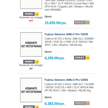
7600 with 256MB GDDR2/ 120GB / DVD
DL+/-RW / 15.4“ WXGA Crystal View / Win
XPH RUS / Gigabit LAN / Modem / WLAN
Intel 3945ABG
Цена:
Наличие на складе:
нет
15,835.50грн.
Fujitsu-Siemens AMILO Pro V2035
Celeron M 370 1.5GHz 1MB SLC /256MB /
40GB / DVD DL+/-RW/ 15.4" WXGA / Win
XPH / LAN / Modem / WLAN b/g
Цена:
6,290.00грн.
Наличие на складе:
да
Fujitsu-Siemens AMILO Pro V2055
Celeron M 420 1.6GHz 1MB SLC / 512MB
/ 60GB / DVD DL+-RW / 15,4" WXGA /Win
XP HE RUS / LAN / Modem / WLAN b/g
Цена:
6,383.50грн.