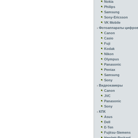
Nokia
Philips
Samsung
Sony-Ericsson
VK Mobile
Фотоаппараты цифро
Canon
Casio
Fuji
Kodak
Nikon
Olympus
Panasonic
Pentax
Samsung
Sony
Видеокамеры
Canon
JVC
Panasonic
Sony
КПК
Asus
Dell
E-Ten
Fujitsu-Siemens
Hewlett-Packard