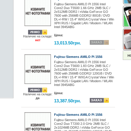
Fujitsu-Siemens AMILO Pi 1556 Intel
Core2 Duo T5500 1.66 GHz 2MB SLC /
2x512MB DDR2 / nVidia GeForce GO
7600 with 256MB GDDR2/ 80GB / DVD
DL+/-RW / 15.4“ WXGA Crystal View / Win
XPH RUS / Gigabit LAN / Modem / WLAN
Intel 3945ABG
Цена:
Наличие на складе:
нет
13,013.50грн.
Н
Fujitsu-Siemens AMILO Pi 1556
Fujitsu-Siemens AMILO Pi 1556 Intel
Core2 Duo T5600 1.83 GHz 2MB SLC /
2x512MB DDR2 / nVidia GeForce GO
7600 with 256MB GDDR2/ 120GB / DVD
DL+/-RW / 15.4“ WXGA Crystal View / Win
XPH RUS / Gigabit LAN / Modem / WLAN
Intel 3945ABG
Цена:
Наличие на складе:
да
13,387.50грн.
Fujitsu-Siemens AMILO Pi 1556
Fujitsu-Siemens AMILO Pi 1556 Intel
Core2 Duo T7200 2.0 GHz 2MB SLC /
2x1024MB DDR2 / nVidia GeForce GO