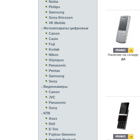
Nokia
Philips
Samsung
Sony-Ericsson
VK Mobile
Фотоаппараты цифровые
Canon
Casio
Fuji
Kodak
Nikon
Наличие на складе:
да
Olympus
Panasonic
Pentax
Samsung
Sony
Видеокамеры
Canon
JVC
Panasonic
Sony
КПК
Asus
Dell
E-Ten
Fujitsu-Siemens
Hewlett-Packard