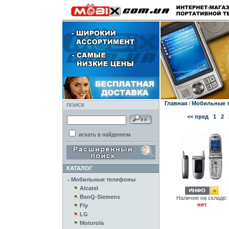
Главная
/
Мобильные 
ПОИСК
<< пред
1
2
искать в найденном
КАТАЛОГ
Мобильные телефоны
Alcatel
BenQ-Siemens
Наличие на складе:
нет
Fly
LG
Motorola