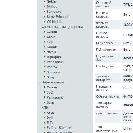
Nokia
Основной
TFT, 
дисплей:
Philips
Samsung
Наличие
Есть
камеры:
Sony-Ericsson
VK Mobile
Формат
1600x
камеры:
Фотоаппараты цифровые
Canon
Сигналы
Полиф
вызова:
Casio
Fuji
MP3 плеер:
Есть
Kodak
FM приемник:
Есть
Nikon
Поддержка
Olympus
JAVA /
Java:
Panasonic
Сообщения:
SMS, 
Pentax
Скоро
Samsung
Доступ в
GPRS 
Sony
интернет:
браузе
Видеокамеры
Передача
Canon
Bluet
данных:
JVC
Объем памяти:
64 МБ
Panasonic
Sony
Тип карты
micro
памяти:
КПК
Asus
Доп. функции:
Дикто
проиг
Dell
Синхр
E-Ten
Тип
Fujitsu-Siemens
Li-Ion
аккумулятора:
Hewlett-Packard