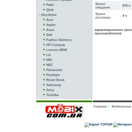
Время
Palm
270 ч
ожидания:
Qtek
Время
Ноутбуки
4 ч
разговора:
Acer
Apple
Asus
характеристики прос
производителя
Dell
Fujitsu-Siemens
HP Compaq
Lenovo (IBM)
LG
MSI
NEC
Panasonic
Prestigio
Rover Book
Samsung
Sony
Toshiba
Главная
|
Мобильные