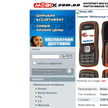
Главная
/
Мобильные 
ПОИСК
искать в найденном
КАТАЛОГ
Наличие на складе:
нет
Мобильные телефоны
Alcatel
Производитель:
Nokia
BenQ-Siemens
Тип телефона:
Смар
Fly
Стандарт:
GSM 9
LG
Форм-фактор:
Класс
Motorola