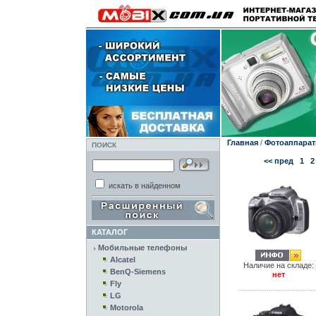
Главная
/
Фотоаппара
ПОИСК
<< пред
1
2
искать в найденном
КАТАЛОГ
Мобильные телефоны
Alcatel
Наличие на складе:
BenQ-Siemens
нет
Fly
LG
Motorola