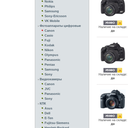
Nokia
Philips
Samsung
Sony-Ericsson
VK Mobile
Фотоаппараты цифровые
Наличие на складе:
да
Canon
Casio
Fuji
Kodak
Nikon
Olympus
Panasonic
Pentax
Samsung
Наличие на складе:
Sony
да
Видеокамеры
Canon
JVC
Panasonic
Sony
КПК
Asus
Dell
E-Ten
Наличие на складе:
Fujitsu-Siemens
да
Hewlett-Packard