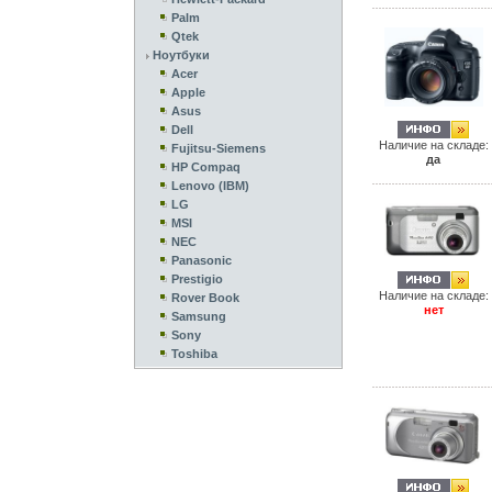
Palm
Qtek
Ноутбуки
Acer
Apple
Asus
Dell
Наличие на складе:
Fujitsu-Siemens
да
HP Compaq
Lenovo (IBM)
LG
MSI
NEC
Panasonic
Prestigio
Наличие на складе:
Rover Book
нет
Samsung
Sony
Toshiba