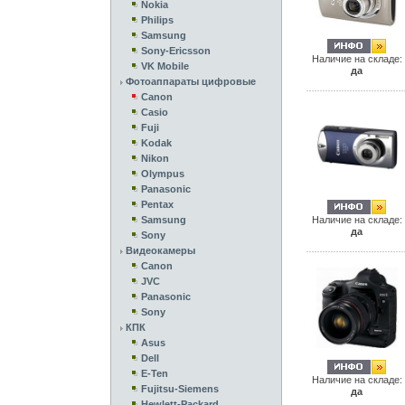
Nokia
Philips
Samsung
Sony-Ericsson
Наличие на складе:
VK Mobile
да
Фотоаппараты цифровые
Canon
Casio
Fuji
Kodak
Nikon
Olympus
Panasonic
Pentax
Samsung
Наличие на складе:
да
Sony
Видеокамеры
Canon
JVC
Panasonic
Sony
КПК
Asus
Dell
E-Ten
Наличие на складе:
Fujitsu-Siemens
да
Hewlett-Packard