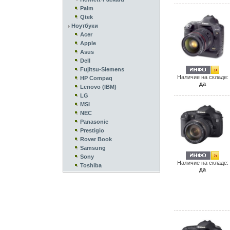
Palm
Qtek
Ноутбуки
Acer
Apple
Asus
Dell
Fujitsu-Siemens
Наличие на складе:
HP Compaq
да
Lenovo (IBM)
LG
MSI
NEC
Panasonic
Prestigio
Rover Book
Samsung
Sony
Наличие на складе:
Toshiba
да