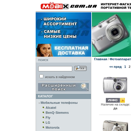
Главная
/
Фотоаппара
ПОИСК
<< пред
1
2
искать в найденном
КАТАЛОГ
Мобильные телефоны
Наличие на складе:
Alcatel
да
BenQ-Siemens
Fly
LG
Motorola