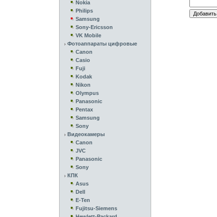
Nokia
Philips
Samsung
Sony-Ericsson
VK Mobile
Фотоаппараты цифровые
Canon
Casio
Fuji
Kodak
Nikon
Olympus
Panasonic
Pentax
Samsung
Sony
Видеокамеры
Canon
JVC
Panasonic
Sony
КПК
Asus
Dell
E-Ten
Fujitsu-Siemens
Hewlett-Packard