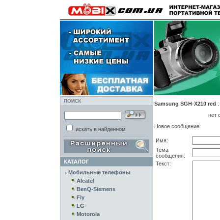
ПОИСК
Samsung SGH-X210 red
нет 
Новое сообщение:
искать в найденном
Имя:
Тема
сообщения:
КАТАЛОГ
Текст:
Мобильные телефоны
Alcatel
BenQ-Siemens
Fly
LG
Motorola