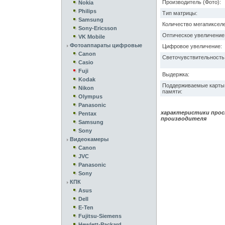
Производитель (Фото):
Nokia
Philips
Тип матрицы:
Samsung
Количество мегапикселе
Sony-Ericsson
Оптическое увеличение
VK Mobile
Фотоаппараты цифровые
Цифровое увеличение:
Canon
Светочувствительность 
Casio
Fuji
Выдержка:
Kodak
Поддерживаемые карты
Nikon
памяти:
Olympus
Panasonic
характеристики прос
Pentax
производителя
Samsung
Sony
Видеокамеры
Canon
JVC
Panasonic
Sony
КПК
Asus
Dell
E-Ten
Fujitsu-Siemens
Hewlett-Packard