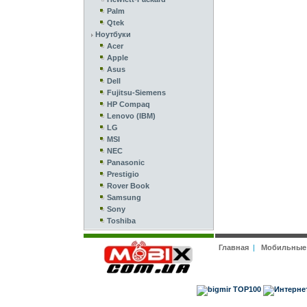
Palm
Qtek
Ноутбуки
Acer
Apple
Asus
Dell
Fujitsu-Siemens
HP Compaq
Lenovo (IBM)
LG
MSI
NEC
Panasonic
Prestigio
Rover Book
Samsung
Sony
Toshiba
Главная
|
Мобильные