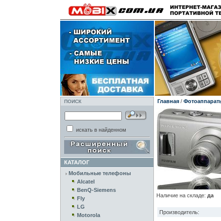
Главная
/
Фотоаппарат
ПОИСК
искать в найденном
КАТАЛОГ
Мобильные телефоны
Alcatel
BenQ-Siemens
Наличие на складе:
да
Fly
LG
Производитель:
Motorola