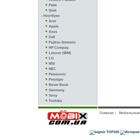
Palm
Qtek
Ноутбуки
Acer
Apple
Asus
Dell
Fujitsu-Siemens
HP Compaq
Lenovo (IBM)
LG
MSI
NEC
Panasonic
Prestigio
Rover Book
Samsung
Sony
Toshiba
Главная
|
Мобильные