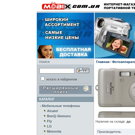
Главная
/
Фотоаппарат
ПОИСК
искать в найденном
КАТАЛОГ
Мобильные телефоны
Alcatel
BenQ-Siemens
Fly
Наличие на складе:
да
LG
Motorola
Производитель: