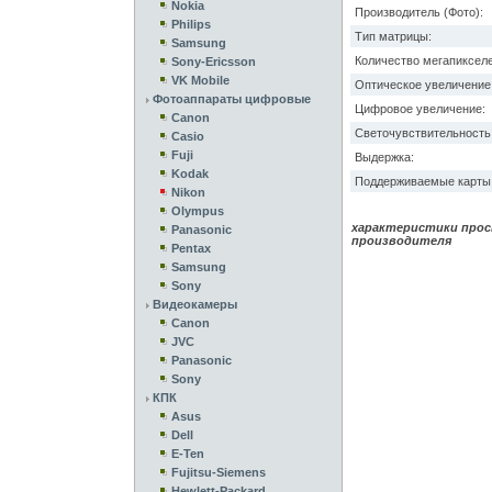
Nokia
Производитель (Фото):
Philips
Тип матрицы:
Samsung
Количество мегапикселе
Sony-Ericsson
VK Mobile
Оптическое увеличение
Фотоаппараты цифровые
Цифровое увеличение:
Canon
Светочувствительность 
Casio
Fuji
Выдержка:
Kodak
Поддерживаемые карты 
Nikon
Olympus
характеристики прос
Panasonic
производителя
Pentax
Samsung
Sony
Видеокамеры
Canon
JVC
Panasonic
Sony
КПК
Asus
Dell
E-Ten
Fujitsu-Siemens
Hewlett-Packard