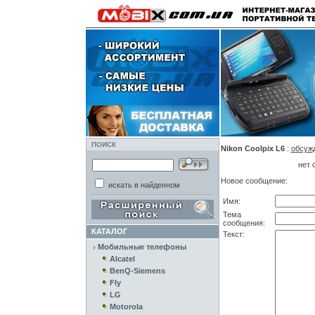
ПОИСК
Nikon Coolpix L6
:
обсуж
нет 
Новое сообщение:
искать в найденном
Имя:
Тема
сообщения:
КАТАЛОГ
Текст:
Мобильные телефоны
Alcatel
BenQ-Siemens
Fly
LG
Motorola