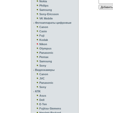
Nokia
Philips
Samsung
Sony-Ericsson
VK Mobile
Фотоаппараты цифровые
Canon
Casio
Fuji
Kodak
Nikon
Olympus
Panasonic
Pentax
Samsung
Sony
Видеокамеры
Canon
JVC
Panasonic
Sony
КПК
Asus
Dell
E-Ten
Fujitsu-Siemens
Hewlett-Packard