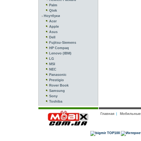
Palm
Qtek
Ноутбуки
Acer
Apple
Asus
Dell
Fujitsu-Siemens
HP Compaq
Lenovo (IBM)
LG
MSI
NEC
Panasonic
Prestigio
Rover Book
Samsung
Sony
Toshiba
Главная
|
Мобильные