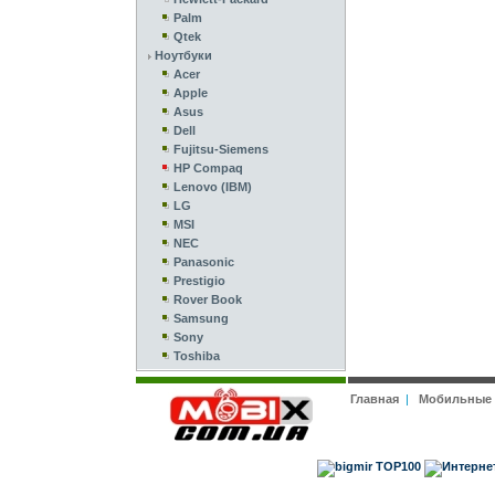
Palm
Qtek
Ноутбуки
Acer
Apple
Asus
Dell
Fujitsu-Siemens
HP Compaq
Lenovo (IBM)
LG
MSI
NEC
Panasonic
Prestigio
Rover Book
Samsung
Sony
Toshiba
Главная
|
Мобильные