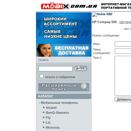
HP Compaq 500
:
обсужд
нет 
Новое сообщение:
Имя:
Тема
сообщения:
Текст:
ПОИСК
искать в найденном
КАТАЛОГ
Мобильные телефоны
Alcatel
BenQ-Siemens
Fly
LG
Motorola