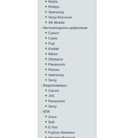
Nokia
Philips
Samsung
Sony-Ericsson
VK Mobile
Фотоаппараты цифровые
Canon
Casio
Fuji
Kodak
Nikon
Olympus
Panasonic
Pentax
Samsung
Sony
Видеокамеры
Canon
JVC
Panasonic
Sony
КПК
Asus
Dell
E-Ten
Fujitsu-Siemens
Hewlett-Packard