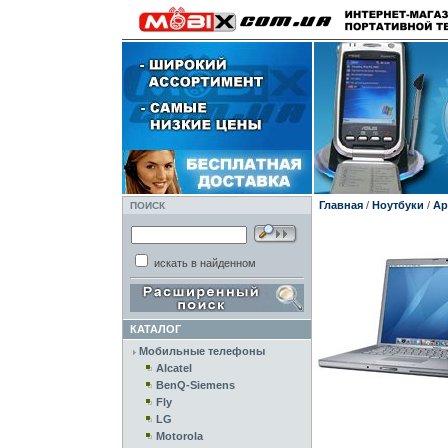
Главная
/
Ноутбуки
/
Ap
ПОИСК
искать в найденном
КАТАЛОГ
Мобильные телефоны
Alcatel
BenQ-Siemens
Fly
LG
Motorola