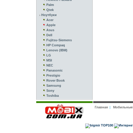
Palm
Qtek
Ноутбуки
Acer
Apple
Asus
Dell
Fujitsu-Siemens
HP Compaq
Lenovo (IBM)
LG
MSI
NEC
Panasonic
Prestigio
Rover Book
Samsung
Sony
Toshiba
Главная
|
Мобильные