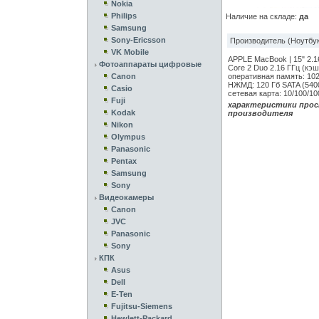
Nokia
Philips
Наличие на складе:
да
Samsung
Sony-Ericsson
Производитель (Ноутбук
VK Mobile
APPLE MacBook | 15" 2.1
Фотоаппараты цифровые
Core 2 Duo 2.16 ГГц (кэш 
Canon
оперативная память: 102
НЖМД: 120 Гб SATA (5400
Casio
сетевая карта: 10/100/10
Fuji
характеристики прос
Kodak
производителя
Nikon
Olympus
Panasonic
Pentax
Samsung
Sony
Видеокамеры
Canon
JVC
Panasonic
Sony
КПК
Asus
Dell
E-Ten
Fujitsu-Siemens
Hewlett-Packard