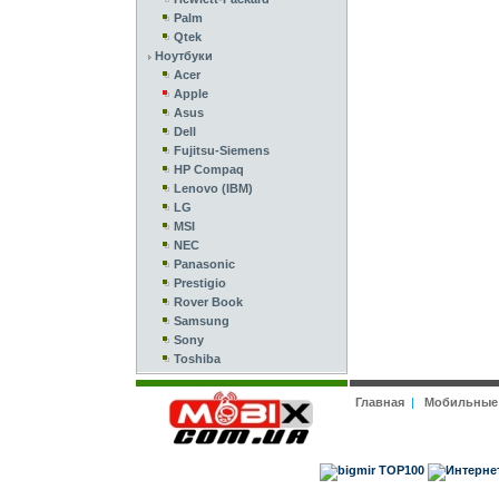
Palm
Qtek
Ноутбуки
Acer
Apple
Asus
Dell
Fujitsu-Siemens
HP Compaq
Lenovo (IBM)
LG
MSI
NEC
Panasonic
Prestigio
Rover Book
Samsung
Sony
Toshiba
Главная
|
Мобильные