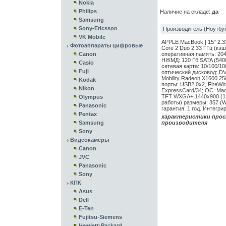
Nokia
Philips
Наличие на складе:
да
Samsung
Sony-Ericsson
Производитель (Ноутбук
VK Mobile
APPLE MacBook | 15" 2.3
Фотоаппараты цифровые
Core 2 Duo 2.33 ГГц (кэш 
Canon
оперативная память: 204
НЖМД: 120 Гб SATA (5400
Casio
сетевая карта: 10/100/10
Fuji
оптический дисковод: DVD
Mobility Radeon X1600 256 
Kodak
порты: USB2.0x2, FireWire 
Nikon
ExpressCard/34; ОС: Mac 
TFT WXGA+ 1440x900 (1 мл
Olympus
работы) размеры: 357 (W) 
Panasonic
гарантия: 1 год. Интегри
Pentax
характеристики прос
Samsung
производителя
Sony
Видеокамеры
Canon
JVC
Panasonic
Sony
КПК
Asus
Dell
E-Ten
Fujitsu-Siemens
Hewlett-Packard