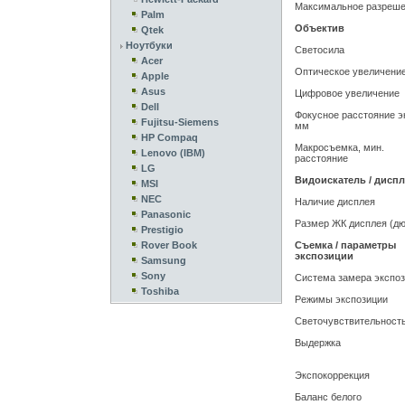
Максимальное разреш
Palm
Объектив
Qtek
Ноутбуки
Светосила
Acer
Оптическое увеличени
Apple
Asus
Цифровое увеличение
Dell
Фокусное расстояние эк
Fujitsu-Siemens
мм
HP Compaq
Макросъемка, мин.
Lenovo (IBM)
расстояние
LG
Видоискатель / дисп
MSI
NEC
Наличие дисплея
Panasonic
Размер ЖК дисплея (д
Prestigio
Rover Book
Съемка / параметры
экспозиции
Samsung
Sony
Система замера экспо
Toshiba
Режимы экспозиции
Светочувствительност
Выдержка
Экспокоррекция
Баланс белого