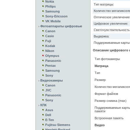
Nokia
Тип матрицы:
Philips
Количество мегапикселе
Samsung
Sony-Ericsson
Оптическое увеличение
VK Mobile
Цифровое увеличение:
Фотоаппараты цифровые
Светочувствительность 
Canon
Casio
Выдержка:
Fuji
Поддерживаемые карты 
Kodak
Описание цифрового ф
Nikon
Olympus
Тип фотокамеры
Panasonic
Pentax
Матрица
Samsung
Тип
Sony
Размер
Видеокамеры
Canon
Количество мегапиксел
JVC
Формат файлов
Panasonic
Sony
Размер снимка (max)
КПК
Поддерживаемые карт
Asus
памяти
Dell
Встроенная память
E-Ten
Fujitsu-Siemens
Видео
Hewlett-Packard