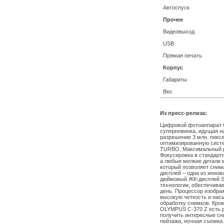
Автоспуск
Прочее
Видеовыход
USB
Прямая печать
Корпус
Габариты
Вес
Из пресс-релиза:
Цифровой фотоаппарат 
суперновинка, идущая н
разрешение 3 млн. пиксе
оптимизированную систе
TURBO. Максимальный р
Фокусировка в стандарт
а любые мелкие детали 
который позволяет сним
дисплей – одна из иннов
дюймовый ЖК-дисплей Su
технологии, обеспечива
день. Процессор изобра
высокую четкость и нас
обработку снимков. Кро
OLYMPUS C-370 Z есть р
получить интересные сни
пейзажа, ночная съемка. 