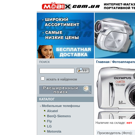
Главная
/
Фотоаппарат
ПОИСК
искать в найденном
КАТАЛОГ
Мобильные телефоны
Alcatel
BenQ-Siemens
Fly
Наличие на складе:
нет
LG
Motorola
Производитель (Фото):