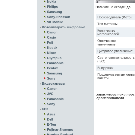
Nokia
Philips
Наличие на складе:
да
Samsung
Sony-Ericsson
Производитель (Фото):
VK Mobile
Тип матрицы:
Фотоаппараты цифровые
Количество
Canon
мегапикселей:
Casio
Оптическое
Fuji
увеличение:
Kodak
Цифровое увеличение:
Nikon
Светочувствительность
Olympus
(ISO):
Panasonic
Выдержка:
Pentax
Samsung
Поддерживаемые карты
памяти:
Sony
Видеокамеры
Canon
JVC
характеристики прос
производителя
Panasonic
Sony
КПК
Asus
Dell
E-Ten
Fujitsu-Siemens
Hewlett-Packard