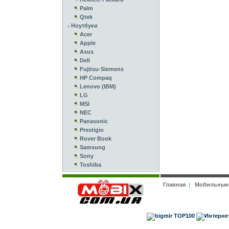
Palm
Qtek
Ноутбуки
Acer
Apple
Asus
Dell
Fujitsu-Siemens
HP Compaq
Lenovo (IBM)
LG
MSI
NEC
Panasonic
Prestigio
Rover Book
Samsung
Sony
Toshiba
Главная
|
Мобильные