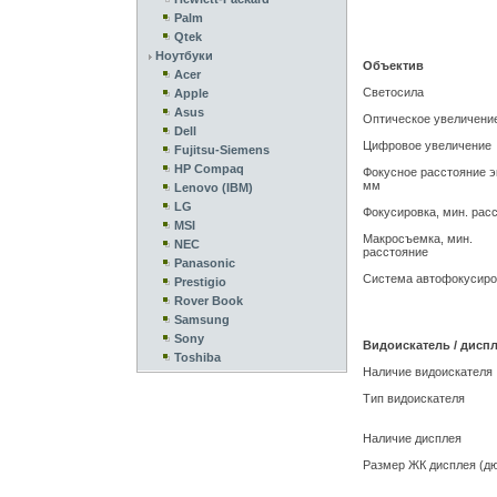
Palm
Qtek
Ноутбуки
Объектив
Acer
Светосила
Apple
Asus
Оптическое увеличени
Dell
Цифровое увеличение
Fujitsu-Siemens
HP Compaq
Фокусное расстояние э
мм
Lenovo (IBM)
LG
Фокусировка, мин. рас
MSI
Макросъемка, мин.
NEC
расстояние
Panasonic
Система автофокусиро
Prestigio
Rover Book
Samsung
Sony
Видоискатель / дисп
Toshiba
Наличие видоискателя
Тип видоискателя
Наличие дисплея
Размер ЖК дисплея (д