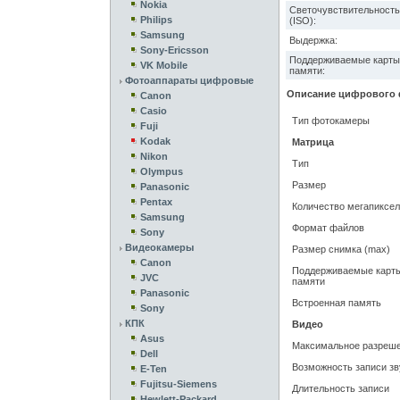
Nokia
Светочувствительность
Philips
(ISO):
Samsung
Выдержка:
Sony-Ericsson
Поддерживаемые карты
VK Mobile
памяти:
Фотоаппараты цифровые
Описание цифрового ф
Canon
Casio
Тип фотокамеры
Fuji
Kodak
Матрица
Nikon
Тип
Olympus
Размер
Panasonic
Pentax
Количество мегапиксе
Samsung
Формат файлов
Sony
Видеокамеры
Размер снимка (max)
Canon
Поддерживаемые карт
JVC
памяти
Panasonic
Встроенная память
Sony
КПК
Видео
Asus
Максимальное разреш
Dell
Возможность записи зв
E-Ten
Fujitsu-Siemens
Длительность записи
Hewlett-Packard