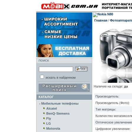
Главная
/
Фотоаппара
ПОИСК
искать в найденном
Наличие на складе:
да
Производитель:
КАТАЛОГ
Производитель (Фото):
Мобильные телефоны
Alcatel
Тип матрицы:
BenQ-Siemens
Количество мегапиксел
Fly
Оптическое увеличение
LG
Motorola
Цифровое увеличение: