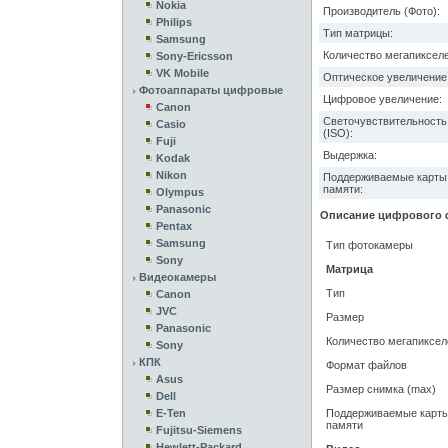
Nokia
Производитель (Фото):
Philips
Тип матрицы:
Samsung
Количество мегапикселе
Sony-Ericsson
VK Mobile
Оптическое увеличение
Фотоаппараты цифровые
Цифровое увеличение:
Canon
Светочувствительность
Casio
(ISO):
Fuji
Выдержка:
Kodak
Nikon
Поддерживаемые карты
памяти:
Olympus
Panasonic
Описание цифрового ф
Pentax
Samsung
Тип фотокамеры
Sony
Матрица
Видеокамеры
Тип
Canon
JVC
Размер
Panasonic
Количество мегапиксел
Sony
КПК
Формат файлов
Asus
Размер снимка (max)
Dell
E-Ten
Поддерживаемые карт
памяти
Fujitsu-Siemens
Hewlett-Packard