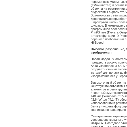
переменным углом накло
(«Мои цвета») и режим 
объекты на расстоянии д
видеоклипы в формате V
Возможности съёмки ра
дополнительно приобрет
широкоугольного и теле
футляра. В комплекте с
программное обеспечени
Print/Share (Печать/Отпр
а также функции ID Photo 
переноса изображений в
Hi-Speed.
Высокое разрешение, 
изображения
Новая модель значитель
предшествующую популя
A610 установлена 5,0-м
создавать снимки высок
деталей для печати до ф
изображения без ущерба 
Высокоточный объектив 
конструкции объективы д
элементов в семи групп
4-кратный зум позволяет
140 мм (эквивалент 35-
f/2.8 (W) до f/4.1 (T) о
использовании в режиме 
была улучшена фокусиро
значительно расширило 
Спектральные характери
усовершенствованы с уч
матрицы. Благодаря это
и снижаются хроматичес