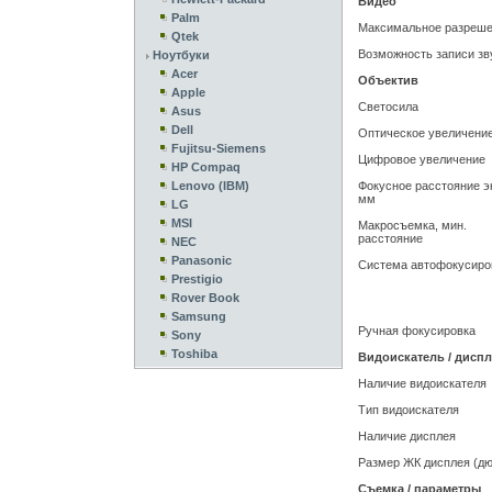
Видео
Palm
Максимальное разреш
Qtek
Возможность записи зв
Ноутбуки
Acer
Объектив
Apple
Светосила
Asus
Dell
Оптическое увеличени
Fujitsu-Siemens
Цифровое увеличение
HP Compaq
Lenovo (IBM)
Фокусное расстояние эк
мм
LG
MSI
Макросъемка, мин.
расстояние
NEC
Panasonic
Система автофокусиро
Prestigio
Rover Book
Samsung
Ручная фокусировка
Sony
Toshiba
Видоискатель / дисп
Наличие видоискателя
Тип видоискателя
Наличие дисплея
Размер ЖК дисплея (д
Съемка / параметры