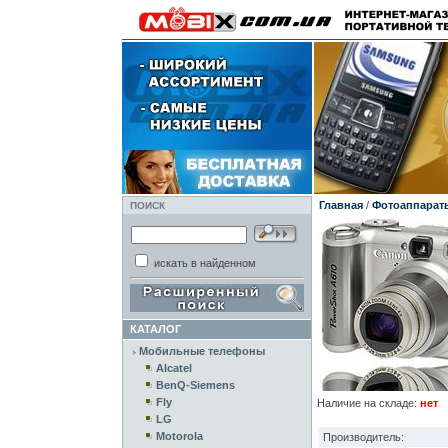
Главная
/
Фотоаппарат
ПОИСК
искать в найденном
КАТАЛОГ
Мобильные телефоны
Alcatel
BenQ-Siemens
Fly
Наличие на складе:
нет
LG
Motorola
Производитель: