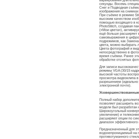
варьирования длительнос
секунды. Восемь специа
Снег и Подводная съёмк
изображения на снимках
При съёмке в режиме Sti
высоким качеством изоб
помощью входящего в к
PhotoStitch, создавая п
(«Мои цвета»), активир
ещё больше расширяет в
самовыражения в цифро
подрежимов, как Замена
цвета, можно выбирать л
Цвета фотографий и вид
непосредственно в фото
время съёмки. Ранее эт
обработке отснятых фот
Для записи высококачес
режимы VGA (30/15 кадро
высокой частоты воспро
просмотра видеоклипа в 
разрешением (идеально 
электронной почте).
Усовершенствованные
Полный набор дополнит
позволяет расширить во
модели был разработан 
Широкоугольный конверт
увеличение) и телеконв
расширяют опции по син
диапазон эффективного 
Предназначенный для э
водонепроницаемый на гл
противотуманного стекл