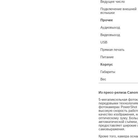
Ведущее число
Подключение внешней
вспышки
Прочее
Аудиовыход
Видеовыход
USB
Прямая печать
Питание
Корпус
Габариты
Вес
Из пресс-релиза Canon
5-мегапиксельная фото
передовыми технологиями
фотокамерах PowerShot 
высокую скорость работы
качество изображения, к
оптическому зуму. Боль
автоматической съёмки,
предоставляет широкие и
самовыражения.
Кроме того, камера осн