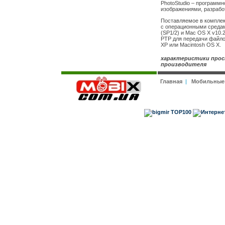
PhotoStudio – программн
изображениями, разработ
Поставляемое в компле
с операционными средами
(SP1/2) и Mac OS X v10.
PTP для передачи файло
XP или Macintosh OS X.
характеристики прос
производителя
Главная
|
Мобильные