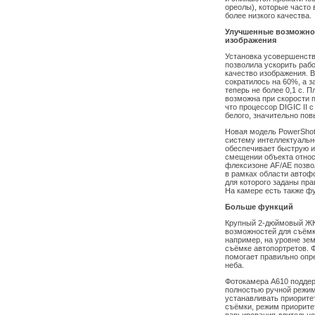
ореолы), которые часто
более низкого качества.
Улучшенные возможно
изображения
Установка усовершенств
позволила ускорить рабо
качество изображения. 
сократилось на 60%, а з
теперь не более 0,1 с. 
возможна при скорости пр
что процессор DIGIC II 
белого, значительно по
Новая модель PowerShot
систему интеллектуальн
обеспечивает быструю и
смещении объекта относ
флексизоне AF/AE позво
в рамках области автофо
для которого заданы пр
На камере есть также ф
Больше функций
Крупный 2-дюймовый ЖК
возможностей для съёмк
например, на уровне зем
съёмке автопортретов. Ф
помогает правильно опр
неба.
Фотокамера A610 поддер
полностью ручной режим
устанавливать приорите
съёмки, режим приорите