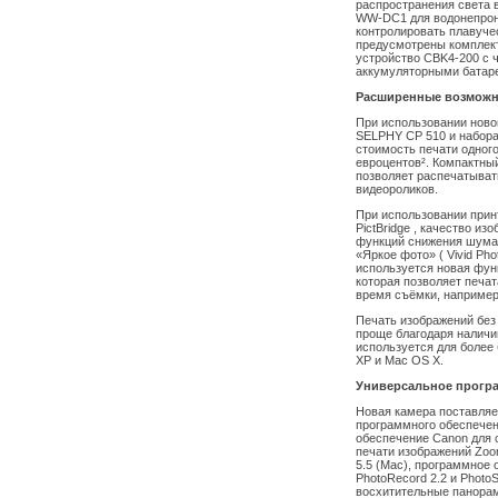
распространения света 
WW-DC1 для водонепрон
контролировать плавучес
предусмотрены комплект
устройство CBK4-200 с 
аккумуляторными батаре
Расширенные возможн
При использовании ново
SELPHY CP 510 и набора 
стоимость печати одног
евроцентов². Компактны
позволяет распечатыват
видеороликов.
При использовании прин
PictBridge , качество и
функций снижения шума в
«Яркое фото» ( Vivid Phot
используется новая фун
которая позволяет печат
время съёмки, например
Печать изображений без
проще благодаря наличи
используется для более
XP и Mac OS X.
Универсальное прогр
Новая камера поставляе
программного обеспечен
обеспечение Canon для 
печати изображений Zoo
5.5 (Mac), программное
PhotoRecord 2.2 и PhotoS
восхитительные панорамы